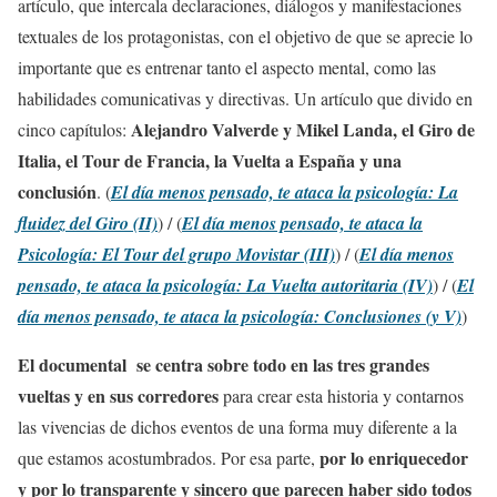
artículo, que intercala declaraciones, diálogos y manifestaciones
textuales de los protagonistas, con el objetivo de que se aprecie lo
importante que es entrenar tanto el aspecto mental, como las
habilidades comunicativas y directivas. Un artículo que divido en
Alejandro Valverde y Mikel Landa, el Giro de
cinco capítulos:
Italia, el Tour de Francia, la Vuelta a España y una
conclusión
. (
El día menos pensado, te ataca la psicología: La
fluidez del Giro (II)
) / (
El día menos pensado, te ataca la
Psicología: El Tour del grupo Movistar (III)
) / (
El día menos
pensado, te ataca la psicología: La Vuelta autoritaria (IV)
) / (
El
día menos pensado, te ataca la psicología: Conclusiones (y V)
)
El documental se centra sobre todo en las tres grandes
vueltas y en sus corredores
para crear esta historia y contarnos
las vivencias de dichos eventos de una forma muy diferente a la
por lo enriquecedor
que estamos acostumbrados. Por esa parte,
y por lo transparente y sincero que parecen haber sido todos