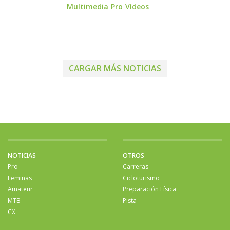
Multimedia
Pro
Vídeos
CARGAR MÁS NOTICIAS
NOTICIAS
OTROS
Pro
Carreras
Feminas
Cicloturismo
Amateur
Preparación Física
MTB
Pista
CX