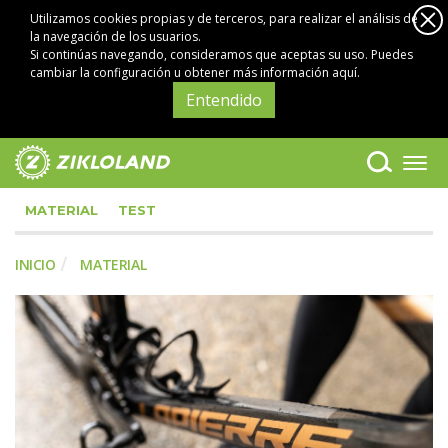
Utilizamos cookies propias y de terceros, para realizar el análisis de
la navegación de los usuarios.
Si continúas navegando, consideramos que aceptas su uso. Puedes
cambiar la configuración u obtener
más información aquí
.
Entendido
MATERIAL
TEST
INICIO
MATERIAL