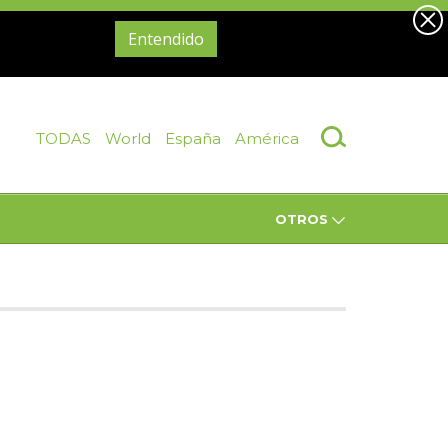
Entendido
TODAS
World
España
América
OTROS