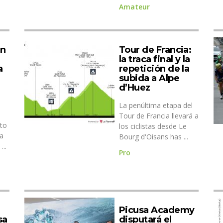
Amateur
en
Tour de Francia:
la traca final y la
a
repetición de la
subida a Alpe
d’Huez
La penúltima etapa del
Tour de Francia llevará a
to
los ciclistas desde Le
pa
Bourg d'Oisans has ...
...
Pro
Picusa Academy
sa
disputará el