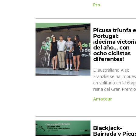
Pro
Picusa triunfa 
Portugal:
¡décima victori
del año… con
ocho ciclistas
diferentes!
El australiano Alec
Franzke se ha impues
en solitario en la eta
reina del Gran Premio 
Amateur
Blackjack-
Bairrada y Picu