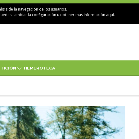
lisis de la navegación de los usuarios.
Puedes cambiar la configuración u obtener
más información aquí
.
TICIÓN
HEMEROTECA