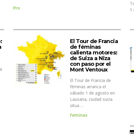
To
Pro
1 
:
El Tour de Francia
a
de féminas
calienta motores:
de Suiza a Niza
con paso por el
ya
Mont Ventoux
El Tour de Francia de
féminas arranca el
sábado 1 de agosto en
Lausana, ciudad suiza
situa ...
Feminas