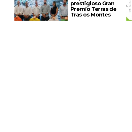
prestigioso Gran
Premio Terras de
Tras os Montes
La categoría júnior sigue
ofreciendo un buen
calendario en territorio
de
portugués y desde el ...
Amateur