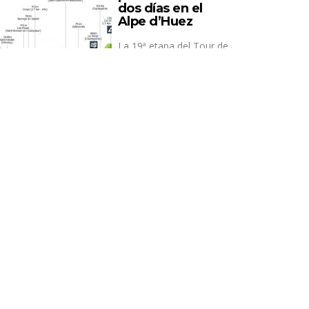
dos días en el
Alpe d’Huez
La 19ª etapa del Tour de
Francia de 2026 llevará
a los corredores desde
Gap hasta la cima ...
Pro