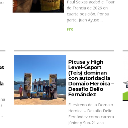
Paul Seixas acabó el Tour
no
de Francia de 2026 en
cuarta posición. Por su
parte, Juan Ayuso ...
Pro
Picusa y High
os
Level-Gsport
(Teis) dominan
con autoridad la
la
Domaio Heroica –
Desafío Delio
Fernández
ana
El estreno de la Domaio
es
Heroica – Desafío Delio
Fernández como carrera
 f
Júnior y Sub-21 aca ...