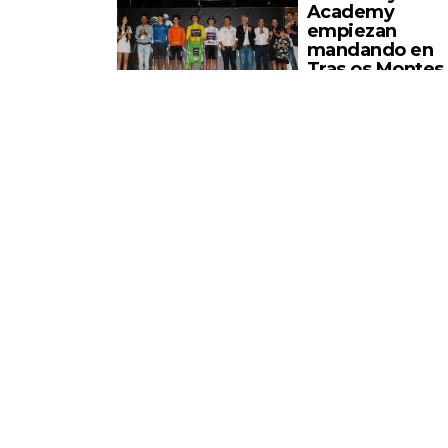
Academy
empiezan
mandando en
Tras os Montes
El equipo Blackjack-
Bairrada fue el más
fuerte en la primera 
las etapas del Gran
Premio ...
Amateur