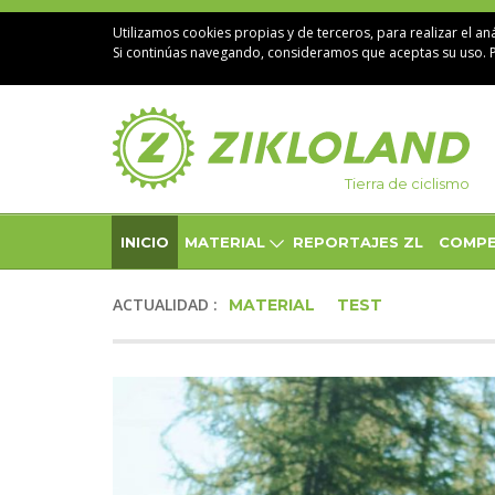
Utilizamos cookies propias y de terceros, para realizar el aná
Si continúas navegando, consideramos que aceptas su uso. 
Tierra de ciclismo
INICIO
MATERIAL
REPORTAJES ZL
COMPE
ACTUALIDAD :
MATERIAL
TEST