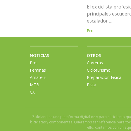
El ex ciclista profe
principales escuder
escalador ...
Pro
NOTICIAS
OTROS
Pro
Carreras
Feminas
Cicloturismo
Amateur
Preparación Física
MTB
Pista
CX
Zikloland es una plataforma digital de y para el ciclismo q
bicicletas y componentes. Queremos ser referencia para todo
ello, contamos con un equ