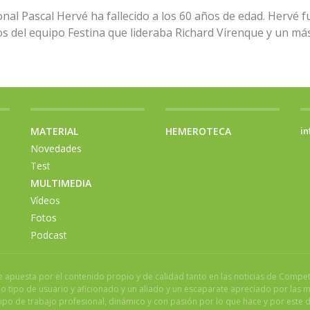
sional Pascal Hervé ha fallecido a los 60 años de edad. Hervé 
os del equipo Festina que lideraba Richard Virenque y un má
MATERIAL
HEMEROTECA
in
Novedades
Test
MULTIMEDIA
Vídeos
Fotos
Podcast
ue apuesta por el contenido propio y de calidad tanto en las noticias de Compe
 tipo de usuario y aficionado y un aliado y un escaparate apreciado por las 
ipo de trabajo profesional, dinámico y con pasión por lo que hace y por este d