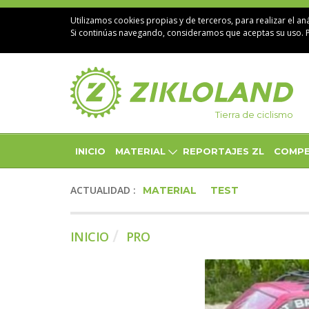
Utilizamos cookies propias y de terceros, para realizar el aná
Si continúas navegando, consideramos que aceptas su uso. 
Tierra de ciclismo
INICIO
MATERIAL
REPORTAJES ZL
COMPE
ACTUALIDAD :
MATERIAL
TEST
INICIO
PRO