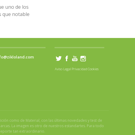
fue uno de los
s que notable
fo@zikloland.com
Aviso Legal
Privacidad
Cookies
tición como de Material, con las últimas novedades y test de
marcas. La imagen es otro de nuestros estandartes. Para todo
eporte tan extraordinario.