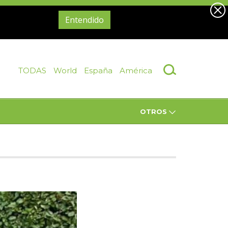
Entendido
TODAS
World
España
América
OTROS