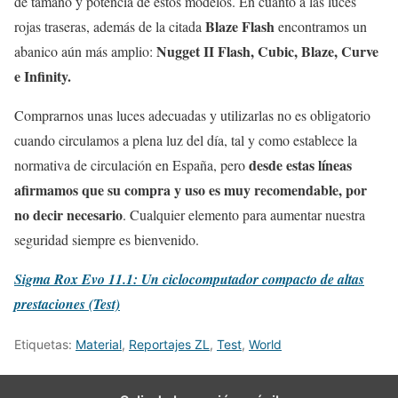
de tamaño y potencia de estos modelos. En cuanto a las luces
Blaze Flash
rojas traseras, además de la citada
encontramos un
Nugget II Flash, Cubic, Blaze, Curve
abanico aún más amplio:
e Infinity.
Comprarnos unas luces adecuadas y utilizarlas no es obligatorio
cuando circulamos a plena luz del día, tal y como establece la
desde estas líneas
normativa de circulación en España, pero
afirmamos que su compra y uso es muy recomendable, por
no decir necesario
. Cualquier elemento para aumentar nuestra
seguridad siempre es bienvenido.
Sigma Rox Evo 11.1: Un ciclocomputador compacto de altas
prestaciones (Test)
Etiquetas:
Material
,
Reportajes ZL
,
Test
,
World