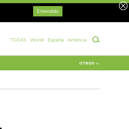
Entendido
TODAS
World
España
América
OTROS