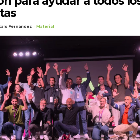
ón para ayudar a todos lo
tas
alo Fernández
Material