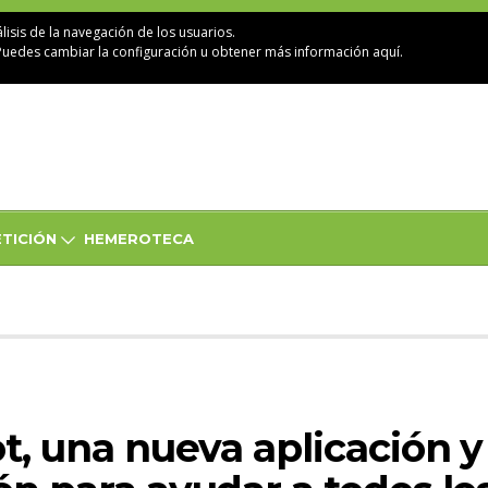
lisis de la navegación de los usuarios.
Puedes cambiar la configuración u obtener
más información aquí
.
TICIÓN
HEMEROTECA
ot, una nueva aplicación y