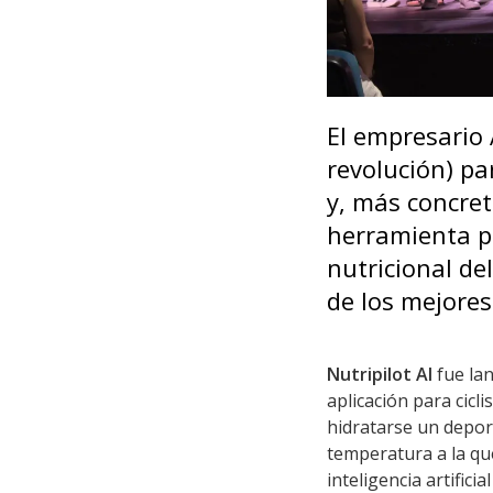
El empresario 
revolución) pa
y, más concreta
herramienta pa
nutricional de
de los mejores
Nutripilot AI
fue lan
aplicación para cicl
hidratarse un depor
temperatura a la qu
inteligencia artificia