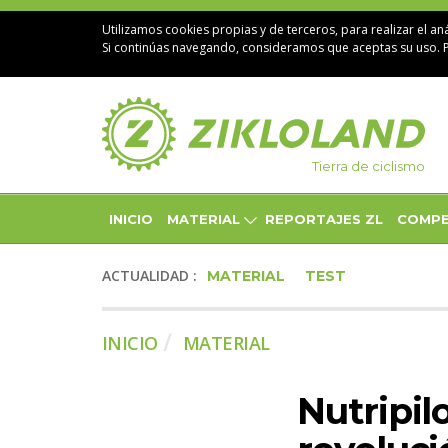
Utilizamos cookies propias y de terceros, para realizar el aná
Si continúas navegando, consideramos que aceptas su uso. 
Tierra de ciclismo
INICIO
MATERIAL
REPORTAJES ZL
COMPE
ACTUALIDAD :
MATERIAL
TEST
INICIO
MATERIAL
Nutripil