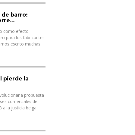
 de barro:
erre…
do como efecto
ro para los fabricantes
 hemos escrito muchas
l pierde la
evolucionaria propuesta
eses comerciales de
a la justicia belga