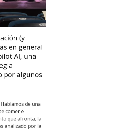
ación (y
tas en general
ilot AI, una
egia
do por algunos
). Hablamos de una
ebe comer e
to que afronta, la
s analizado por la