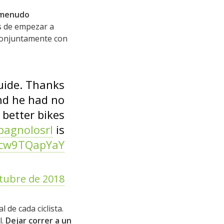
a menudo
s de empezar a
 Conjuntamente con
uide. Thanks
d he had no
 better bikes
agnolosrl
is
m/cw9TQapYaY
ctubre de 2018
 de cada ciclista.
l.
Dejar correr a un