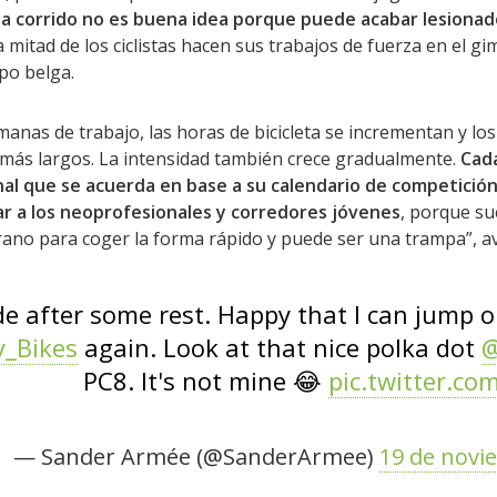
ha corrido no es buena idea porque puede acabar lesionad
itad de los ciclistas hacen sus trabajos de fuerza en el gim
po belga.
manas de trabajo, las horas de bicicleta se incrementan y l
más largos. La intensidad también crece gradualmente.
Cada
nal que se acuerda en base a su calendario de competició
ar a los neoprofesionales y corredores jóvenes
, porque s
no para coger la forma rápido y puede ser una trampa”, av
ide after some rest. Happy that I can jump
y_Bikes
again. Look at that nice polka dot
@
PC8. It's not mine 😂
pic.twitter.co
— Sander Armée (@SanderArmee)
19 de novi