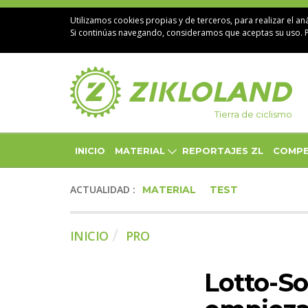
Utilizamos cookies propias y de terceros, para realizar el aná
Si continúas navegando, consideramos que aceptas su uso. 
Tierra de ciclismo
INICIO
MATERIAL
REPORTAJES ZL
COMPE
ACTUALIDAD :
MATERIAL
TEST
INICIO
PRO
Lotto-So