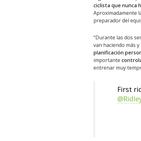
ciclista que nunca 
Aproximadamente la m
preparador del equi
“Durante las dos se
van haciendo más y 
planificación perso
importante
control
entrenar muy tempra
First r
@Ridle