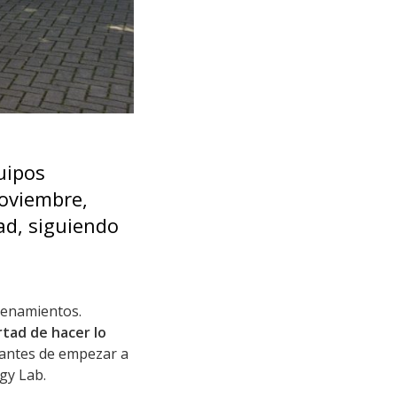
uipos
noviembre,
ad, siguiendo
renamientos.
rtad de hacer lo
 antes de empezar a
gy Lab.