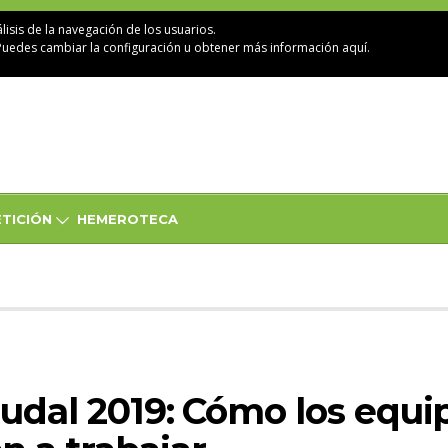
lisis de la navegación de los usuarios.
Puedes cambiar la configuración u obtener
más información aquí
.
TICIÓN
HEMEROTECA
udal 2019: Cómo los equi