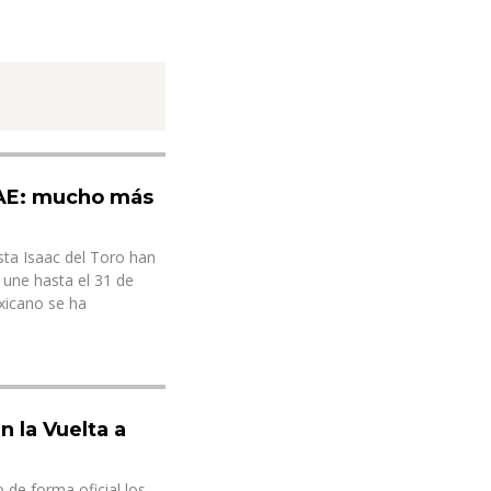
UAE: mucho más
sta Isaac del Toro han
 une hasta el 31 de
exicano se ha
n la Vuelta a
de forma oficial los