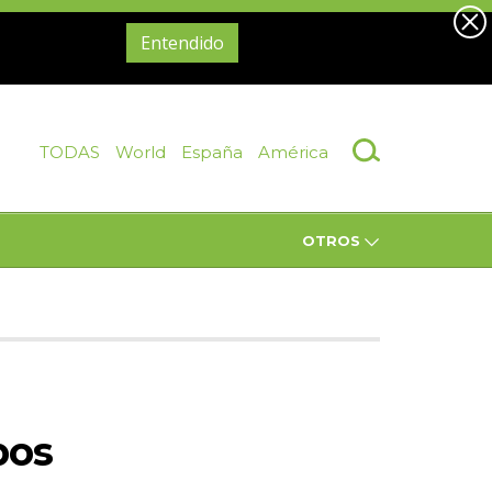
Entendido
TODAS
World
España
América
OTROS
pos