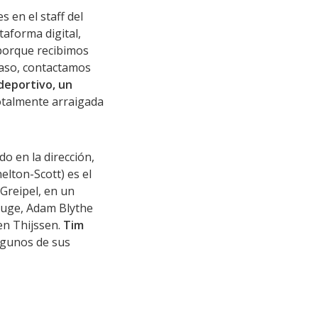
 en el staff del
taforma digital,
porque recibimos
caso, contactamos
deportivo, un
 totalmente arraigada
o en la dirección,
elton-Scott) es el
 Greipel, en un
luge, Adam Blythe
en Thijssen.
Tim
lgunos de sus