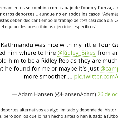
ntrenamientos
se combina con trabajo de fondo y fuerza, 
 otros deportes… aunque no en todos los casos
. “Ademá
clistas deben dedicar tiempo al trabajo de
core
casi cada día.
el equipo, les prescribimos ejercicios específicos”.
n Kathmandu was nice with my little Tour G
ked him where to hire
@Ridley_Bikes
from an
old him to be a Ridley Rep as they are much
t he found for me or maybe it's just
@camp
more smoother....
pic.twitter.co
— Adam Hansen (@HansenAdam)
26 de o
 deportes alternativos es algo limitado y depende del historial
e, pero son los que lo han hecho antes o han jugado a fútbo