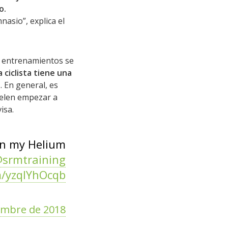
o.
nasio”, explica el
os entrenamientos se
 ciclista tiene una
n
. En general, es
uelen empezar a
isa.
 on my Helium
srmtraining
m/yzqIYhOcqb
embre de 2018