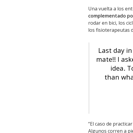
Una vuelta a los e
complementado por
rodar en bici, los ci
los fisioterapeutas d
Last day i
mate!! I as
idea. T
than wha
“El caso de practicar
Algunos corren a pi