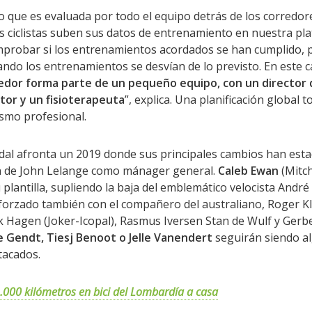
 que es evaluada por todo el equipo detrás de los corredores
os ciclistas suben sus datos de entrenamiento en nuestra pla
robar si los entrenamientos acordados se han cumplido, 
uando los entrenamientos se desvían de lo previsto. En este 
edor forma parte de un pequeño equipo, con un director 
tor y un fisioterapeuta
”, explica. Una planificación global
clismo profesional.
dal afronta un 2019 donde sus principales cambios han estad
ón de John Lelange como mánager general.
Caleb Ewan
(Mitch
u plantilla, supliendo la baja del emblemático velocista André
forzado también con el compañero del australiano, Roger K
ik Hagen (Joker-Icopal), Rasmus Iversen Stan de Wulf y Gerb
 Gendt, Tiesj Benoot o Jelle Vanendert
seguirán siendo a
tacados.
.000 kilómetros en bici del Lombardía a casa