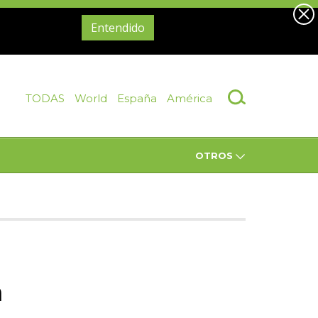
Entendido
TODAS
World
España
América
OTROS
a