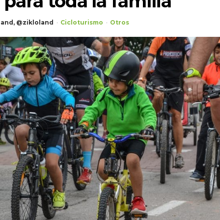
 para toda la família
land, @zikloland
Cicloturismo
Otros