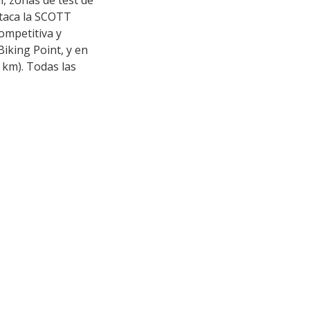
l, zonas de test de
staca la SCOTT
ompetitiva y
iking Point, y en
5 km). Todas las