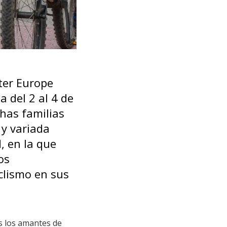
ter Europe
 del 2 al 4 de
has familias
 y variada
, en la que
os
clismo en sus
os los amantes de