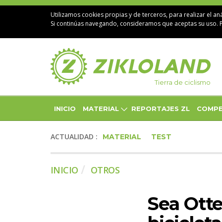
Utilizamos cookies propias y de terceros, para realizar el aná
Si continúas navegando, consideramos que aceptas su uso. 
Tierra de ciclismo
INICIO
MATERIAL
REPORTAJES ZL
COMPE
ACTUALIDAD :
MATERIAL
TEST
INICIO
OTROS
Sea Otte