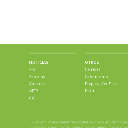
NOTICIAS
OTROS
Pro
Carreras
Feminas
Cicloturismo
Amateur
Preparación Física
MTB
Pista
CX
Zikloland es una plataforma digital de y para el ciclismo q
bicicletas y componentes. Queremos ser referencia para todo