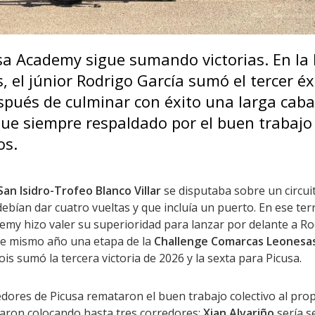
sa Academy sigue sumando victorias. En la 
, el júnior Rodrigo García sumó el tercer éx
pués de culminar con éxito una larga cab
que siempre respaldado por el buen trabajo 
os.
an Isidro-Trofeo Blanco Villar
se disputaba sobre un circui
ebían dar cuatro vueltas y que incluía un puerto. En ese terr
emy hizo valer su superioridad para lanzar por delante a Ro
te mismo año una etapa de la
Challenge Comarcas Leonesas
Rois sumó la tercera victoria de 2026 y la sexta para Picusa.
redores de Picusa remataron el buen trabajo colectivo al pro
baron colocando hasta tres corredores:
Xian Alvariño
sería 