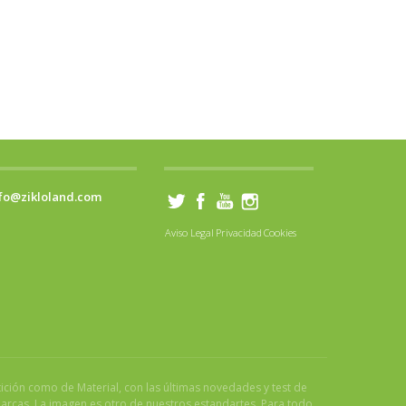
fo@zikloland.com
Aviso Legal
Privacidad
Cookies
tición como de Material, con las últimas novedades y test de
marcas. La imagen es otro de nuestros estandartes. Para todo