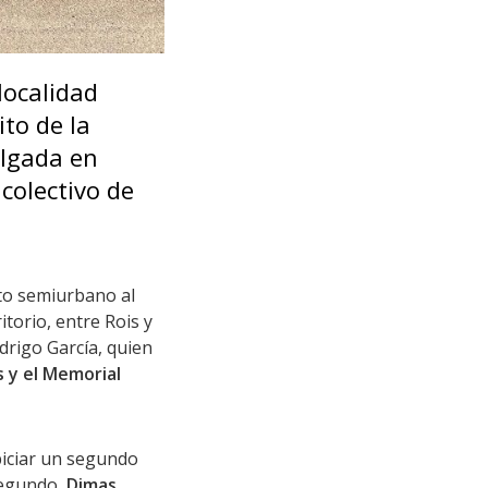
localidad
ito de la
algada en
colectivo de
to semiurbano al
itorio, entre Rois y
drigo García, quien
 y el Memorial
piciar un segundo
segundo,
Dimas