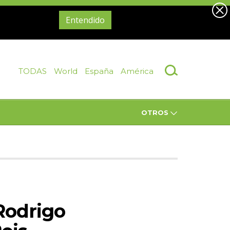
Entendido
TODAS
World
España
América
OTROS
 Rodrigo