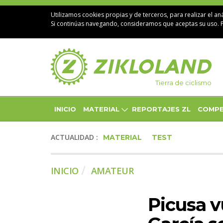
Utilizamos cookies propias y de terceros, para realizar el aná
Si continúas navegando, consideramos que aceptas su uso. 
Tierra de ciclismo
INICIO
MATERIAL
REPORTAJES ZL
COMPE
ACTUALIDAD :
MATERIAL
TEST
INICIO
AMATEUR
Picusa v