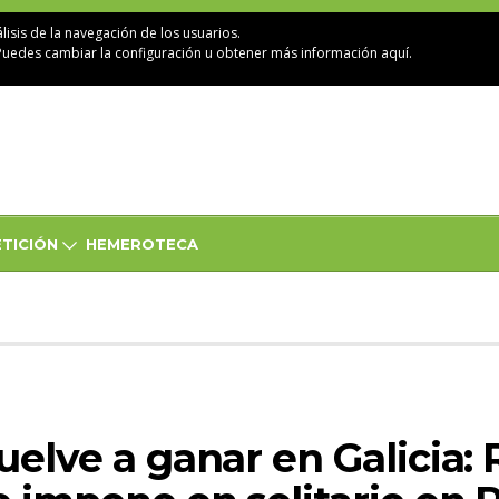
lisis de la navegación de los usuarios.
Puedes cambiar la configuración u obtener
más información aquí
.
TICIÓN
HEMEROTECA
uelve a ganar en Galicia: