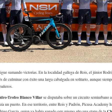
ue sumando victorias. En la localidad gallega de Rois, el júnior Rodri
s de culminar con éxito una larga cabalgada en solitario, aunque siemp
pañeros.
idro-Trofeo Blanco Villar
se disputaba sobre un circuito semiurbano a
luía un puerto. En ese territorio, entre Rois y Padrón, Picusa Academy h
Ch
odrigo García, quien ya había ganado este mismo año una etapa de la