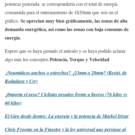
potencia generada, se correspondería con el total de energía
consumida para el entrenamiento de 1h20min que veis en el
Se aprecian muy bien gráficamente, las zonas de alta
gráfico.
demanda energética, así como las zonas con baja consumo de
energía
.
Espero que os haya gustado el artículo y os haya podido aclarar
Potencia, Torque y Velocidad
algo más los conceptos
.
¿Neumáticos anchos o estrechos? ¿23mm o 28mm? (Resist. de
Rodadura y Crr)
¿Importa el peso? Ciclistas pesados frente a ligeros (76 kilos vs
60 kilos)
El Giro desde dentro: La energía y la potencia de Markel Irizar
Chris Froome en la Finestre y la ley universal que persigue al