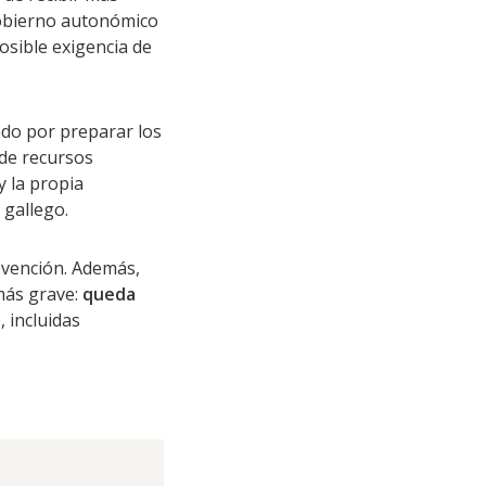
obierno autonómico
osible exigencia de
ado por preparar los
a de recursos
y la propia
 gallego.
bvención. Además,
 más grave:
queda
, incluidas