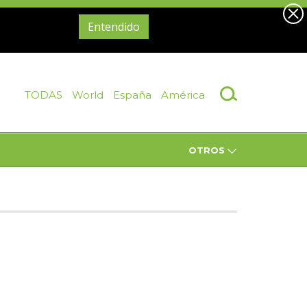
Entendido
TODAS
World
España
América
OTROS