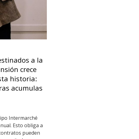
stinados a la
ensión crece
ta historia:
tras acumulas
uipo Intermarché
anual. Esto obliga a
y contratos pueden