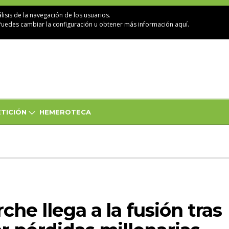
lisis de la navegación de los usuarios.
Puedes cambiar la configuración u obtener
más información aquí
.
TICIÓN
HEMEROTECA
che llega a la fusión tras