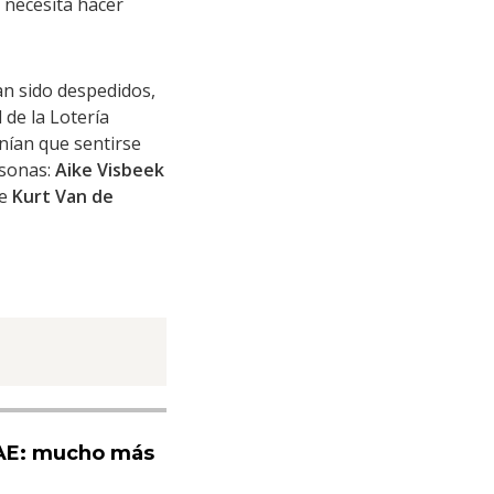
 necesita hacer
an sido despedidos,
l de la Lotería
nían que sentirse
rsonas:
Aike Visbeek
ue
Kurt Van de
UAE: mucho más