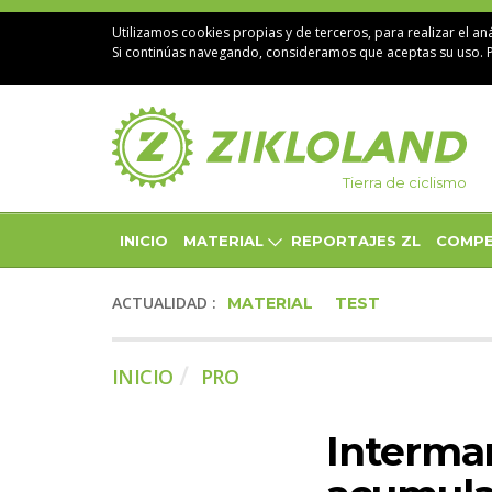
Utilizamos cookies propias y de terceros, para realizar el aná
Si continúas navegando, consideramos que aceptas su uso. 
Tierra de ciclismo
INICIO
MATERIAL
REPORTAJES ZL
COMPE
ACTUALIDAD :
MATERIAL
TEST
INICIO
PRO
Intermar