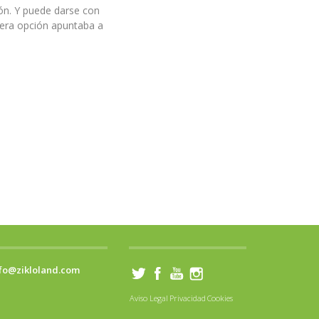
ón. Y puede darse con
mera opción apuntaba a
fo@zikloland.com
Aviso Legal
Privacidad
Cookies