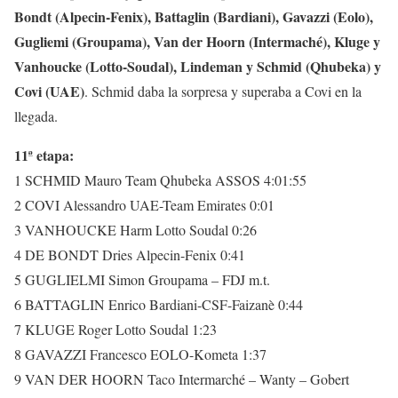
Bondt (Alpecin-Fenix), Battaglin (Bardiani), Gavazzi (Eolo),
Gugliemi (Groupama), Van der Hoorn (Intermaché), Kluge y
Vanhoucke (Lotto-Soudal), Lindeman y Schmid (Qhubeka) y
Covi (UAE)
. Schmid daba la sorpresa y superaba a Covi en la
llegada.
11ª etapa:
1 SCHMID Mauro Team Qhubeka ASSOS 4:01:55
2 COVI Alessandro UAE-Team Emirates 0:01
3 VANHOUCKE Harm Lotto Soudal 0:26
4 DE BONDT Dries Alpecin-Fenix 0:41
5 GUGLIELMI Simon Groupama – FDJ m.t.
6 BATTAGLIN Enrico Bardiani-CSF-Faizanè 0:44
7 KLUGE Roger Lotto Soudal 1:23
8 GAVAZZI Francesco EOLO-Kometa 1:37
9 VAN DER HOORN Taco Intermarché – Wanty – Gobert