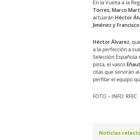
En la Vuelta a la R
Torres, Marco Martí
actuarán
Héctor Álv
Jiménez y Francisco
Héctor Álvarez
, qu
a la perfección a su
Selección Española 
pista, el vasco
Eñaut
citas que servirán a
perfilar el equipo q
FOTO – INFO: RFEC
Noticias relac