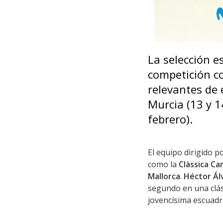
La selección e
competición co
relevantes de e
Murcia (13 y 14
febrero).
El equipo dirigido p
como la
Clàssica Ca
Mallorca
.
Héctor Ál
segundo en una clási
jovencísima escuadr