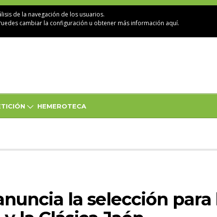
lisis de la navegación de los usuarios.
Puedes cambiar la configuración u obtener
más información aquí
.
TICIÓN
HEMEROTECA
nuncia la selección para 