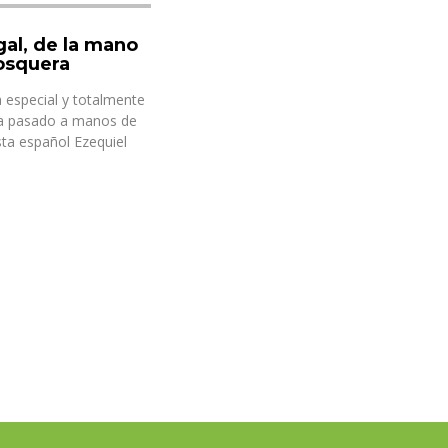
gal, de la mano
osquera
 especial y totalmente
ha pasado a manos de
sta español Ezequiel