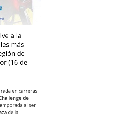
lve a la
ales más
Región de
ior (16 de
orada en carreras
 Challenge de
 temporada al ser
aza de la