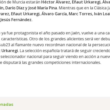
egión de Murcia estarán
Héctor Álvarez, Eñaut Urkaregi, Álv
n, Darío Díaz y José María Pina
. Mientras que en la Clásica 
arez, Eñaut Urkaregi, Álvaro García, Marc Torres, Iván Loa
 Jesús Fernández.
e ya fue protagonista el año pasado en Jaén, vuelve a una c
s características. Otro de los grandes alicientes será ver deb
sub23 al flamante nuevo recordman nacional de la persecuci
 Urkaregi
. La selección española tratará de seguir creciend
l seleccionador nacional para seguir viendo en acción a nuevo
ue disputará las grandes competiciones internacionales.
ionadas