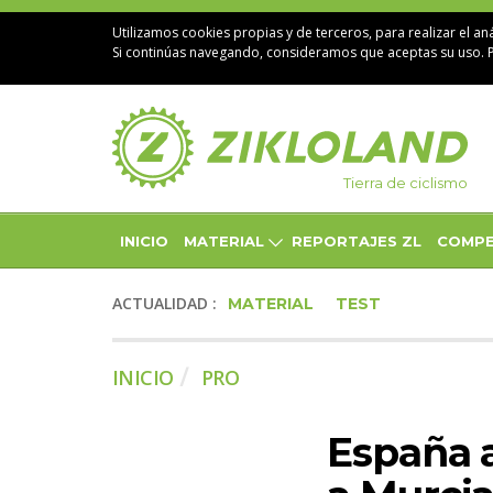
Utilizamos cookies propias y de terceros, para realizar el aná
Si continúas navegando, consideramos que aceptas su uso. 
Tierra de ciclismo
INICIO
MATERIAL
REPORTAJES ZL
COMPE
ACTUALIDAD :
MATERIAL
TEST
INICIO
PRO
España a