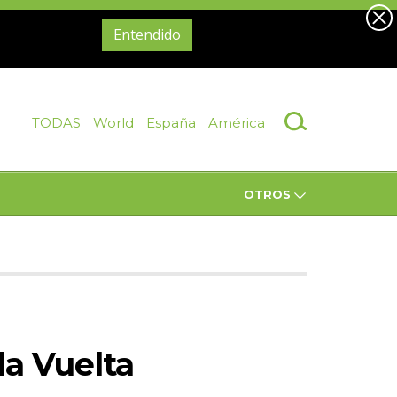
Entendido
TODAS
World
España
América
OTROS
la Vuelta