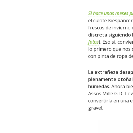
Si hace unos meses pr
el culote Kiespance
frescos de invierno
discreta siguiendo 
fotos
)
. Eso sí, convi
lo primero que nos d
con pinta de ropa de 
La extrañeza desap
plenamente otoñal,
húmedas
. Ahora bi
Assos Mille GTC Löw
convertirla en una 
gravel.