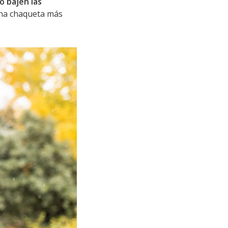
o bajen las
una chaqueta más