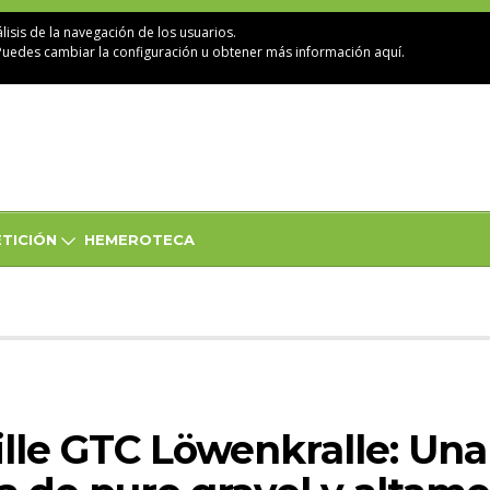
lisis de la navegación de los usuarios.
Puedes cambiar la configuración u obtener
más información aquí
.
TICIÓN
HEMEROTECA
lle GTC Löwenkralle: Una