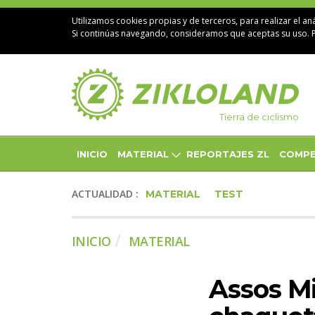
Utilizamos cookies propias y de terceros, para realizar el aná
Si continúas navegando, consideramos que aceptas su uso. 
Tierra de ciclismo
INICIO
MATERIAL
REPORTAJES ZL
COMPE
ACTUALIDAD :
MATERIAL
TEST
INICIO
MATERIAL
Assos Mi