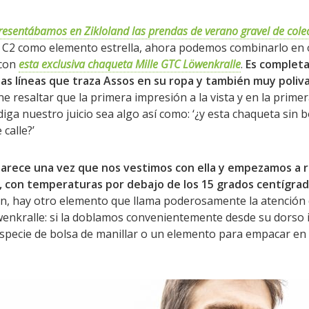
esentábamos en Zikloland las prendas de verano gravel de colec
r C2 como elemento estrella, ahora podemos combinarlo en 
 con
esta exclusiva chaqueta Mille GTC Löwenkralle
.
Es complet
las líneas que traza Assos en su ropa y también muy poliva
ene resaltar que la primera impresión a la vista y en la prim
iga nuestro juicio sea algo así como: ‘¿y esta chaqueta sin bo
calle?’
arece una vez que nos vestimos con ella y empezamos a r
 con temperaturas por debajo de los 15 grados centígrad
en, hay otro elemento que llama poderosamente la atención
enkralle: si la doblamos convenientemente desde su dorso 
especie de bolsa de manillar o un elemento para empacar en 