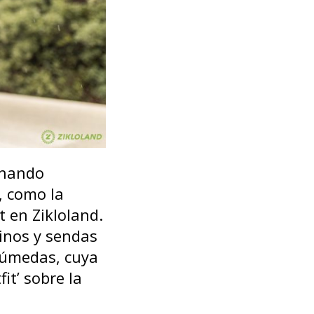
onando
, como la
 en Zikloland.
inos y sendas
 húmedas, cuya
it’ sobre la