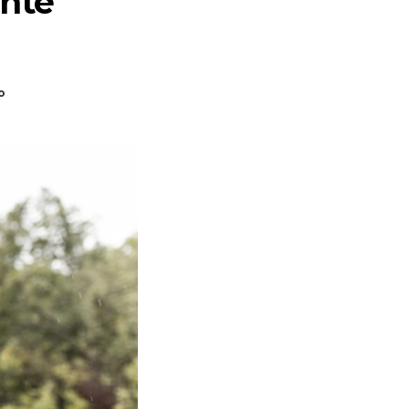
ente
o