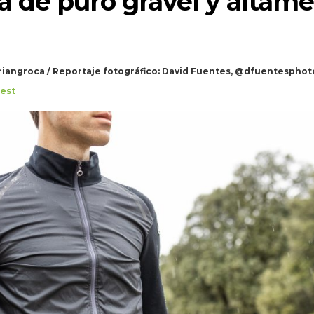
 de puro gravel y altam
riangroca / Reportaje fotográfico: David Fuentes, @dfuentesphot
est