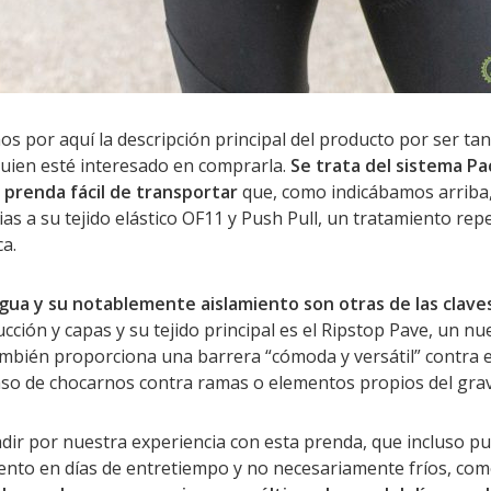
 por aquí la descripción principal del producto por ser tan 
uien esté interesado en comprarla.
Se trata del sistema P
a prenda fácil de transportar
que, como indicábamos arriba,
as a su tejido elástico OF11 y Push Pull, un tratamiento repe
a.
agua y su notablemente aislamiento son otras de las clav
ucción y capas y su tejido principal es el Ripstop Pave, un n
mbién proporciona una barrera “cómoda y versátil” contra el
aso de chocarnos contra ramas o elementos propios del grave
ir por nuestra experiencia con esta prenda, que incluso p
iento en días de entretiempo y no necesariamente fríos, co