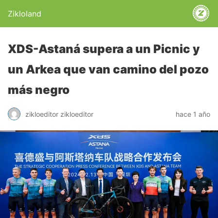
Zikloland
XDS-Astaná supera a un Picnic y
un Arkea que van camino del pozo
más negro
zikloeditor zikloeditor
hace 1 año