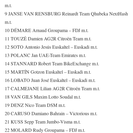
m.t.
9 JANSE VAN RENSBURG Reinardt Team Qhubeka NextHash
m.t.
10 DÉMARE Arnaud Groupama – FDJ m.t.
11 TOUZÉ Damien AG2R Citroën Team m.t.
12 SOTO Antonio Jesús Euskaltel – Euskadi m.t.
13 POLANC Jan UAE-Team Emirates m.t.
14 STANNARD Robert Team BikeExchange m.t.
15 MARTÍN Gotzon Euskaltel – Euskadi m.t.
16 LOBATO Juan José Euskaltel – Euskadi m.t.
17 CALMEJANE Lilian AG2R Citroën Team m.t.
18 VAN GILS Maxim Lotto Soudal m.t.
19 DENZ Nico Team DSM m.t.
20 CARUSO Damiano Bahrain – Victorious m.t.
21 KUSS Sepp Team Jumbo-Visma m.t.
22 MOLARD Rudy Groupama – FDJ m.t.