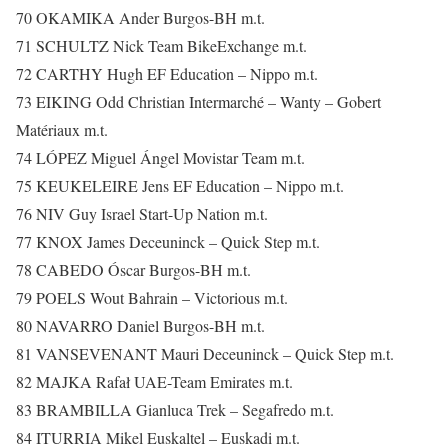
70 OKAMIKA Ander Burgos-BH m.t.
71 SCHULTZ Nick Team BikeExchange m.t.
72 CARTHY Hugh EF Education – Nippo m.t.
73 EIKING Odd Christian Intermarché – Wanty – Gobert
Matériaux m.t.
74 LÓPEZ Miguel Ángel Movistar Team m.t.
75 KEUKELEIRE Jens EF Education – Nippo m.t.
76 NIV Guy Israel Start-Up Nation m.t.
77 KNOX James Deceuninck – Quick Step m.t.
78 CABEDO Óscar Burgos-BH m.t.
79 POELS Wout Bahrain – Victorious m.t.
80 NAVARRO Daniel Burgos-BH m.t.
81 VANSEVENANT Mauri Deceuninck – Quick Step m.t.
82 MAJKA Rafał UAE-Team Emirates m.t.
83 BRAMBILLA Gianluca Trek – Segafredo m.t.
84 ITURRIA Mikel Euskaltel – Euskadi m.t.