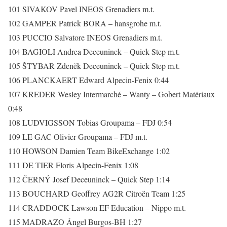
101 SIVAKOV Pavel INEOS Grenadiers m.t.
102 GAMPER Patrick BORA – hansgrohe m.t.
103 PUCCIO Salvatore INEOS Grenadiers m.t.
104 BAGIOLI Andrea Deceuninck – Quick Step m.t.
105 ŠTYBAR Zdeněk Deceuninck – Quick Step m.t.
106 PLANCKAERT Edward Alpecin-Fenix 0:44
107 KREDER Wesley Intermarché – Wanty – Gobert Matériaux
0:48
108 LUDVIGSSON Tobias Groupama – FDJ 0:54
109 LE GAC Olivier Groupama – FDJ m.t.
110 HOWSON Damien Team BikeExchange 1:02
111 DE TIER Floris Alpecin-Fenix 1:08
112 ČERNÝ Josef Deceuninck – Quick Step 1:14
113 BOUCHARD Geoffrey AG2R Citroën Team 1:25
114 CRADDOCK Lawson EF Education – Nippo m.t.
115 MADRAZO Ángel Burgos-BH 1:27