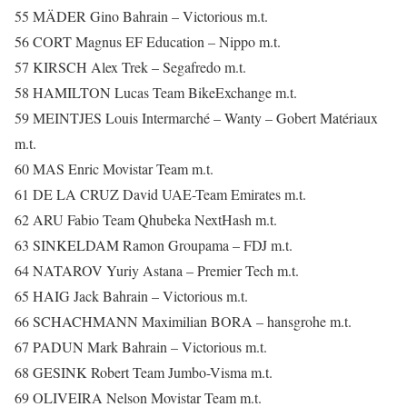
55 MÄDER Gino Bahrain – Victorious m.t.
56 CORT Magnus EF Education – Nippo m.t.
57 KIRSCH Alex Trek – Segafredo m.t.
58 HAMILTON Lucas Team BikeExchange m.t.
59 MEINTJES Louis Intermarché – Wanty – Gobert Matériaux
m.t.
60 MAS Enric Movistar Team m.t.
61 DE LA CRUZ David UAE-Team Emirates m.t.
62 ARU Fabio Team Qhubeka NextHash m.t.
63 SINKELDAM Ramon Groupama – FDJ m.t.
64 NATAROV Yuriy Astana – Premier Tech m.t.
65 HAIG Jack Bahrain – Victorious m.t.
66 SCHACHMANN Maximilian BORA – hansgrohe m.t.
67 PADUN Mark Bahrain – Victorious m.t.
68 GESINK Robert Team Jumbo-Visma m.t.
69 OLIVEIRA Nelson Movistar Team m.t.