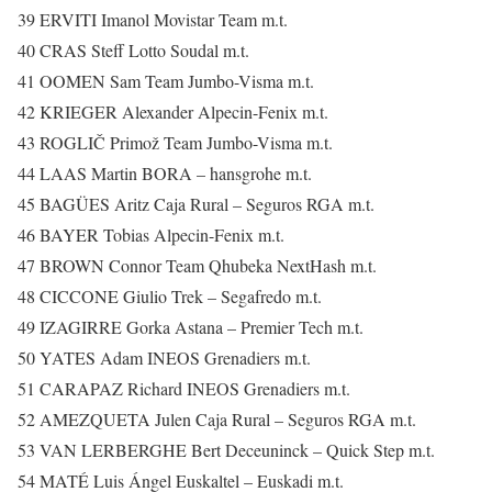
39 ERVITI Imanol Movistar Team m.t.
40 CRAS Steff Lotto Soudal m.t.
41 OOMEN Sam Team Jumbo-Visma m.t.
42 KRIEGER Alexander Alpecin-Fenix m.t.
43 ROGLIČ Primož Team Jumbo-Visma m.t.
44 LAAS Martin BORA – hansgrohe m.t.
45 BAGÜES Aritz Caja Rural – Seguros RGA m.t.
46 BAYER Tobias Alpecin-Fenix m.t.
47 BROWN Connor Team Qhubeka NextHash m.t.
48 CICCONE Giulio Trek – Segafredo m.t.
49 IZAGIRRE Gorka Astana – Premier Tech m.t.
50 YATES Adam INEOS Grenadiers m.t.
51 CARAPAZ Richard INEOS Grenadiers m.t.
52 AMEZQUETA Julen Caja Rural – Seguros RGA m.t.
53 VAN LERBERGHE Bert Deceuninck – Quick Step m.t.
54 MATÉ Luis Ángel Euskaltel – Euskadi m.t.