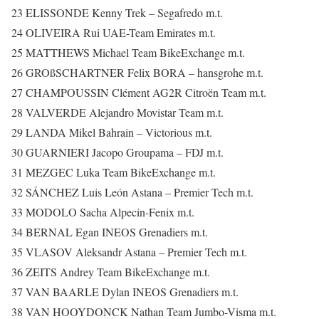
23 ELISSONDE Kenny Trek – Segafredo m.t.
24 OLIVEIRA Rui UAE-Team Emirates m.t.
25 MATTHEWS Michael Team BikeExchange m.t.
26 GROßSCHARTNER Felix BORA – hansgrohe m.t.
27 CHAMPOUSSIN Clément AG2R Citroën Team m.t.
28 VALVERDE Alejandro Movistar Team m.t.
29 LANDA Mikel Bahrain – Victorious m.t.
30 GUARNIERI Jacopo Groupama – FDJ m.t.
31 MEZGEC Luka Team BikeExchange m.t.
32 SÁNCHEZ Luis León Astana – Premier Tech m.t.
33 MODOLO Sacha Alpecin-Fenix m.t.
34 BERNAL Egan INEOS Grenadiers m.t.
35 VLASOV Aleksandr Astana – Premier Tech m.t.
36 ZEITS Andrey Team BikeExchange m.t.
37 VAN BAARLE Dylan INEOS Grenadiers m.t.
38 VAN HOOYDONCK Nathan Team Jumbo-Visma m.t.