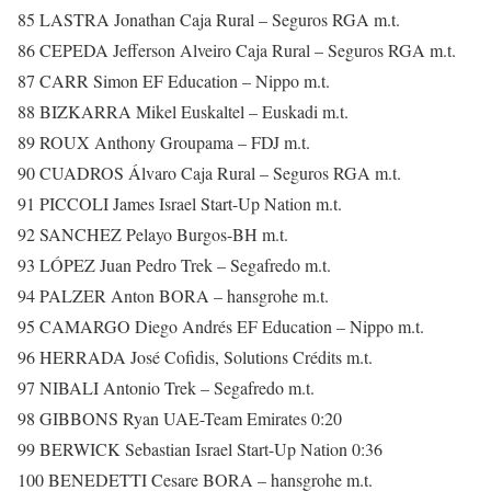
85 LASTRA Jonathan Caja Rural – Seguros RGA m.t.
86 CEPEDA Jefferson Alveiro Caja Rural – Seguros RGA m.t.
87 CARR Simon EF Education – Nippo m.t.
88 BIZKARRA Mikel Euskaltel – Euskadi m.t.
89 ROUX Anthony Groupama – FDJ m.t.
90 CUADROS Álvaro Caja Rural – Seguros RGA m.t.
91 PICCOLI James Israel Start-Up Nation m.t.
92 SANCHEZ Pelayo Burgos-BH m.t.
93 LÓPEZ Juan Pedro Trek – Segafredo m.t.
94 PALZER Anton BORA – hansgrohe m.t.
95 CAMARGO Diego Andrés EF Education – Nippo m.t.
96 HERRADA José Cofidis, Solutions Crédits m.t.
97 NIBALI Antonio Trek – Segafredo m.t.
98 GIBBONS Ryan UAE-Team Emirates 0:20
99 BERWICK Sebastian Israel Start-Up Nation 0:36
100 BENEDETTI Cesare BORA – hansgrohe m.t.