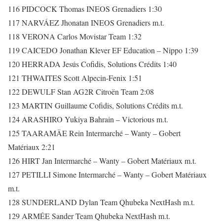
116 PIDCOCK Thomas INEOS Grenadiers 1:30
117 NARVÁEZ Jhonatan INEOS Grenadiers m.t.
118 VERONA Carlos Movistar Team 1:32
119 CAICEDO Jonathan Klever EF Education – Nippo 1:39
120 HERRADA Jesús Cofidis, Solutions Crédits 1:40
121 THWAITES Scott Alpecin-Fenix 1:51
122 DEWULF Stan AG2R Citroën Team 2:08
123 MARTIN Guillaume Cofidis, Solutions Crédits m.t.
124 ARASHIRO Yukiya Bahrain – Victorious m.t.
125 TAARAMÄE Rein Intermarché – Wanty – Gobert
Matériaux 2:21
126 HIRT Jan Intermarché – Wanty – Gobert Matériaux m.t.
127 PETILLI Simone Intermarché – Wanty – Gobert Matériaux
m.t.
128 SUNDERLAND Dylan Team Qhubeka NextHash m.t.
129 ARMÉE Sander Team Qhubeka NextHash m.t.