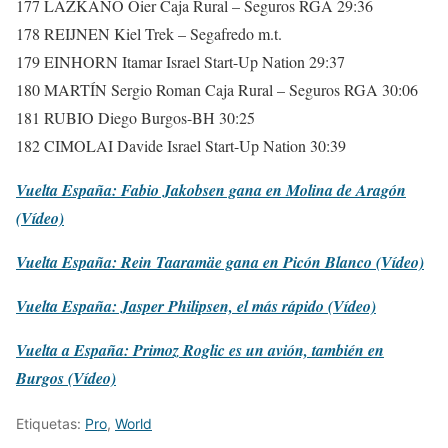
177 LAZKANO Oier Caja Rural – Seguros RGA 29:36
178 REIJNEN Kiel Trek – Segafredo m.t.
179 EINHORN Itamar Israel Start-Up Nation 29:37
180 MARTÍN Sergio Roman Caja Rural – Seguros RGA 30:06
181 RUBIO Diego Burgos-BH 30:25
182 CIMOLAI Davide Israel Start-Up Nation 30:39
Vuelta España: Fabio Jakobsen gana en Molina de Aragón
(Vídeo)
Vuelta España: Rein Taaramäe gana en Picón Blanco (Vídeo)
Vuelta España: Jasper Philipsen, el más rápido (Vídeo)
Vuelta a España: Primoz Roglic es un avión, también en
Burgos (Vídeo)
Etiquetas:
Pro
,
World