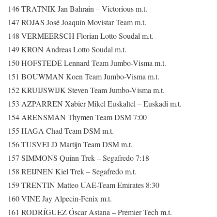
146 TRATNIK Jan Bahrain – Victorious m.t.
147 ROJAS José Joaquín Movistar Team m.t.
148 VERMEERSCH Florian Lotto Soudal m.t.
149 KRON Andreas Lotto Soudal m.t.
150 HOFSTEDE Lennard Team Jumbo-Visma m.t.
151 BOUWMAN Koen Team Jumbo-Visma m.t.
152 KRUIJSWIJK Steven Team Jumbo-Visma m.t.
153 AZPARREN Xabier Mikel Euskaltel – Euskadi m.t.
154 ARENSMAN Thymen Team DSM 7:00
155 HAGA Chad Team DSM m.t.
156 TUSVELD Martijn Team DSM m.t.
157 SIMMONS Quinn Trek – Segafredo 7:18
158 REIJNEN Kiel Trek – Segafredo m.t.
159 TRENTIN Matteo UAE-Team Emirates 8:30
160 VINE Jay Alpecin-Fenix m.t.
161 RODRÍGUEZ Óscar Astana – Premier Tech m.t.