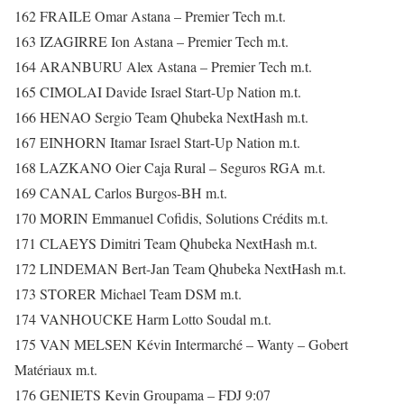
162 FRAILE Omar Astana – Premier Tech m.t.
163 IZAGIRRE Ion Astana – Premier Tech m.t.
164 ARANBURU Alex Astana – Premier Tech m.t.
165 CIMOLAI Davide Israel Start-Up Nation m.t.
166 HENAO Sergio Team Qhubeka NextHash m.t.
167 EINHORN Itamar Israel Start-Up Nation m.t.
168 LAZKANO Oier Caja Rural – Seguros RGA m.t.
169 CANAL Carlos Burgos-BH m.t.
170 MORIN Emmanuel Cofidis, Solutions Crédits m.t.
171 CLAEYS Dimitri Team Qhubeka NextHash m.t.
172 LINDEMAN Bert-Jan Team Qhubeka NextHash m.t.
173 STORER Michael Team DSM m.t.
174 VANHOUCKE Harm Lotto Soudal m.t.
175 VAN MELSEN Kévin Intermarché – Wanty – Gobert
Matériaux m.t.
176 GENIETS Kevin Groupama – FDJ 9:07