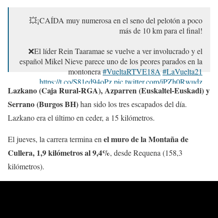
💥¡CAÍDA muy numerosa en el seno del pelotón a poco
más de 10 km para el final!
❌El líder Rein Taaramae se vuelve a ver involucrado y el
español Mikel Nieve parece uno de los peores parados en la
montonera
#VueltaRTVE18A
#LaVuelta21
https://t.co/S81ed94oPz
pic.twitter.com/jPZh0Rwudz
Lazkano (Caja Rural-RGA), Azparren (Euskaltel-Euskadi) y
— Teledeporte (@teledeporte)
18 de agosto de 2021
Serrano (Burgos BH)
han sido los tres escapados del día.
Lazkano era el último en ceder, a 15 kilómetros.
el muro de la Montaña de
El jueves, la carrera termina en
Cullera, 1,9 kilómetros al 9,4%
, desde Requena (158,3
kilómetros).