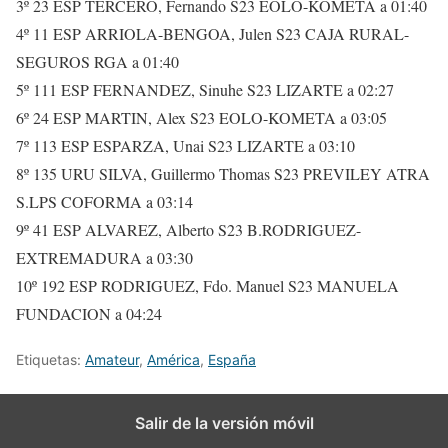
3º 23 ESP TERCERO, Fernando S23 EOLO-KOMETA a 01:40
4º 11 ESP ARRIOLA-BENGOA, Julen S23 CAJA RURAL-
SEGUROS RGA a 01:40
5º 111 ESP FERNANDEZ, Sinuhe S23 LIZARTE a 02:27
6º 24 ESP MARTIN, Alex S23 EOLO-KOMETA a 03:05
7º 113 ESP ESPARZA, Unai S23 LIZARTE a 03:10
8º 135 URU SILVA, Guillermo Thomas S23 PREVILEY ATRA
S.LPS COFORMA a 03:14
9º 41 ESP ALVAREZ, Alberto S23 B.RODRIGUEZ-
EXTREMADURA a 03:30
10º 192 ESP RODRIGUEZ, Fdo. Manuel S23 MANUELA
FUNDACION a 04:24
Etiquetas:
Amateur
,
América
,
España
Salir de la versión móvil