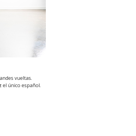
randes vueltas.
z
el único español.