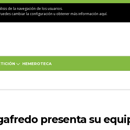
lisis de la navegación de los usuarios.
Puedes cambiar la configuración u obtener
más información aquí
.
TICIÓN
HEMEROTECA
gafredo presenta su equi