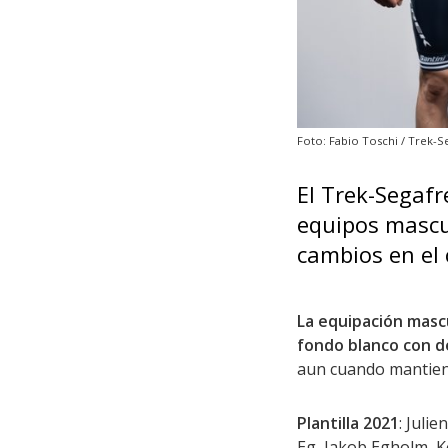
Foto: Fabio Toschi / Trek-
El Trek-Segafr
equipos mascu
cambios en el 
La equipación masc
fondo blanco con de
aun cuando mantiene
Plantilla 2021
: Juli
Eg, Jakob Egholm, K