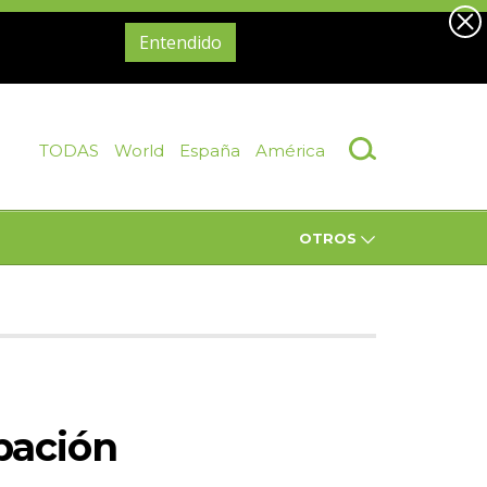
Entendido
TODAS
World
España
América
OTROS
pación