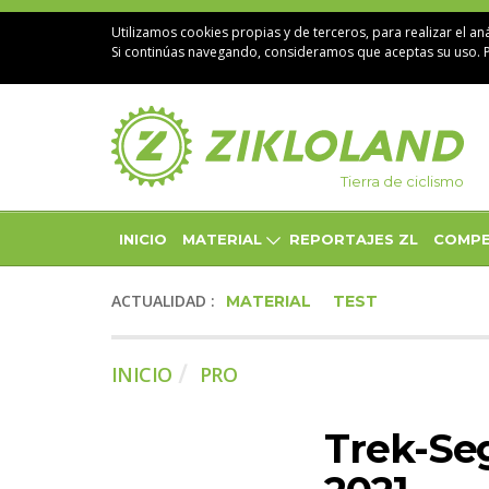
Utilizamos cookies propias y de terceros, para realizar el aná
Si continúas navegando, consideramos que aceptas su uso. 
Tierra de ciclismo
INICIO
MATERIAL
REPORTAJES ZL
COMPE
ACTUALIDAD :
MATERIAL
TEST
INICIO
PRO
Trek-Se