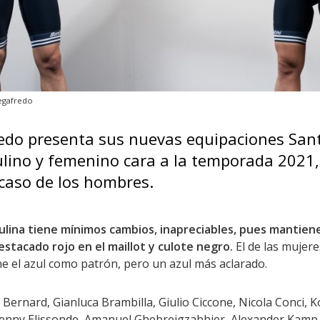
Segafredo
edo presenta sus nuevas equipaciones Sant
lino y femenino cara a la temporada 2021,
caso de los hombres.
ulina tiene mínimos cambios, inapreciables, pues mantiene
stacado rojo en el maillot y culote negro.
El de las mujere
 el azul como patrón, pero un azul más aclarado.
en Bernard, Gianluca Brambilla, Giulio Ciccone, Nicola Conci, 
enny Elissonde, Amanuel Ghebreigzabhier, Alexander Kamp, 