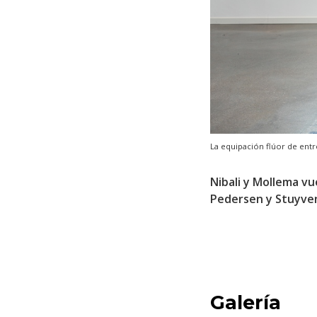
La equipación flúor de ent
Nibali y Mollema vu
Pedersen y Stuyv
Galería