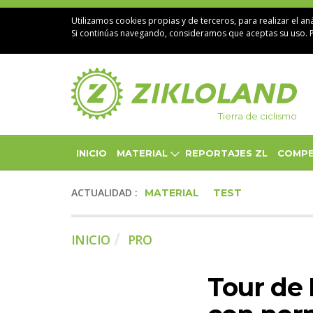
Utilizamos cookies propias y de terceros, para realizar el aná
Si continúas navegando, consideramos que aceptas su uso. 
Tierra de ciclismo
INICIO
MATERIAL
REPORTAJES ZL
COMPE
ACTUALIDAD :
MATERIAL
TEST
INICIO
PRO
Tour de 