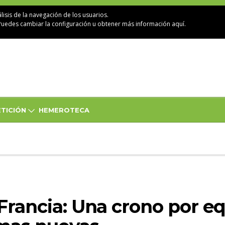
lisis de la navegación de los usuarios.
Puedes cambiar la configuración u obtener
más información aquí
.
TICIÓN
HEMEROTECA
Francia: Una crono por e