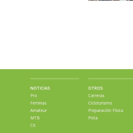
NOTICIAS
OTROS
Pro
Carreras
Feminas
Cicloturismo
Amateur
Preparación Física
MTB
Pista
CX