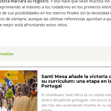
clista marcará su registro.
Y eso hace que sean muchos los
exprimiendo al máximo a los rodadores en los primeros kiló
o de sus posibilidades en los metros finales sin la necesidad 
 Los de siempre, aunque las últimas referencias apuntan a q
ue mejor está afrontando estos retos.
ionadas
Santi Mesa añade la victoria 
su currículum: una etapa en la
Portugal
El colombiano Santi Mesa es un ciclista m
dentro del pelotón portugués. Son pocos lo
año tras año acumulando triunfos en su curr
olvidar ...