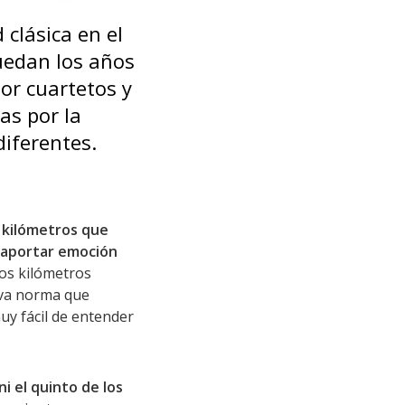
clásica en el
quedan los años
por cuartetos y
as por la
diferentes.
6 kilómetros que
y aportar emoción
los kilómetros
ueva norma que
uy fácil de entender
ni el quinto de los