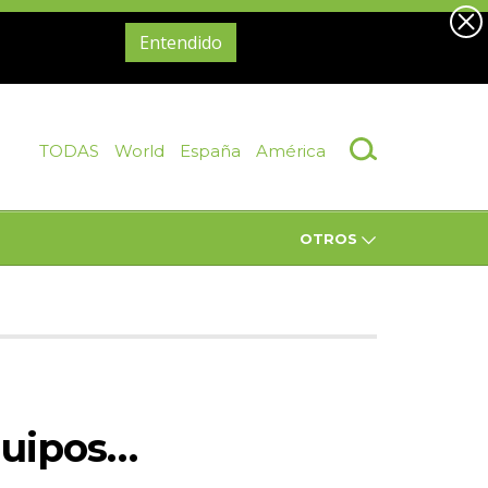
Entendido
TODAS
World
España
América
OTROS
quipos…