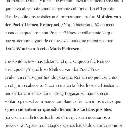
kilómetros de meta y a más de 60 comienza un esfuerzo sostenido
que lleva al resto de grandes hombres al límite. En el Tour de
Mathieu van
Flandes, sólo dos resistieron el primer gran arreón:
der Poel y Remco Evenepoel
. ¿Y qué hicieron a 60 de meta
cuando se quedaron con Pogacar? Pues sencillamente lo que
hacen siempre: ayudarle con relevos para que no entrase por
Wout van Aert o Mads Pedersen.
detrás
Unos kilómetros más adelante, el que se quedó fue Remco
Evenepoel. ¿Y qué hizo Mathieu van der Poel? Pues
evidentemente seguir tirando para que Remco no pudiese entrar
en el grupo cabecero. Y como marca la falsa frase de Einstein…
unos kilómetros más tarde, Tadej Pogacar se marchaba en
solitario para volver a vencer en Flandes frente a unos rivales que
siguen sin entender que sólo tienen dos tácticas posibles
:
ponerse a rueda todos los kilómetros que sean necesarios o
provocar a Pogacar con ataques lejanos haciéndole correr como si