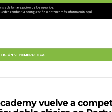
lisis de la navegación de los usuarios.
Puedes cambiar la configuración u obtener
más información aquí
.
TICIÓN
HEMEROTECA
Academy vuelve a competi