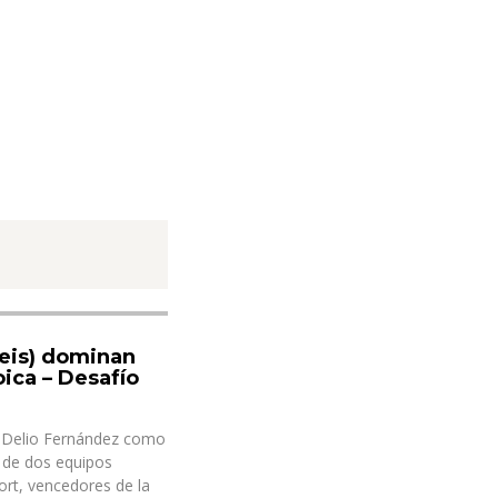
Teis) dominan
ica – Desafío
o Delio Fernández como
n de dos equipos
ort, vencedores de la