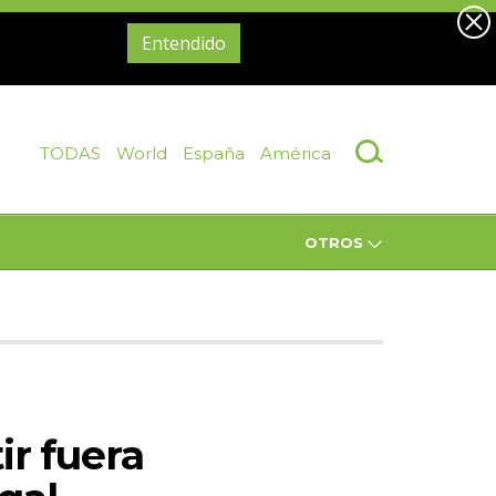
Entendido
TODAS
World
España
América
OTROS
r fuera