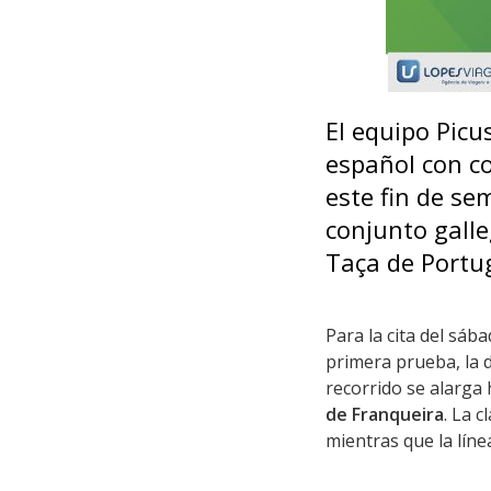
El equipo Picu
español con co
este fin de se
conjunto galle
Taça de Portug
Para la cita del sá
primera prueba, la 
recorrido se alarga 
de Franqueira
. La 
mientras que la lín