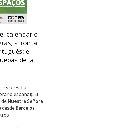
 el calendario
eras, afronta
rtugués: el
ruebas de la
orredores. La
orario español). El
o de
Nuestra Señora
l) desde
Barcelos
tros.