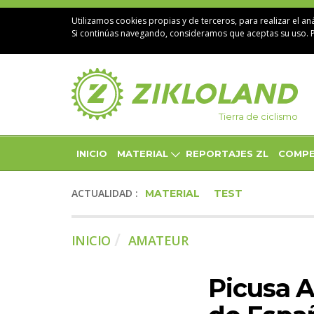
Utilizamos cookies propias y de terceros, para realizar el aná
Si continúas navegando, consideramos que aceptas su uso. 
Tierra de ciclismo
INICIO
MATERIAL
REPORTAJES ZL
COMPE
ACTUALIDAD :
MATERIAL
TEST
INICIO
AMATEUR
Picusa 