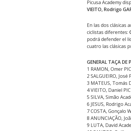
Picusa Academy disp
VIEITO, Rodrigo GA
En las dos clásicas 
ciclistas diferentes:
podrá defender el l
cuatro las clásicas 
GENERAL TAÇA DE
1 RAMON, Omer PI
2 SALGUEIRO, José
3 MATEUS, Tomás D
4 VIEITO, Daniel P
5 SILVA, Simão Acad
6 JESUS, Rodrigo Ac
7 COSTA, Gonçalo Wi
8 ANUNCIAÇÃO, João
9 LUTA, David Acade