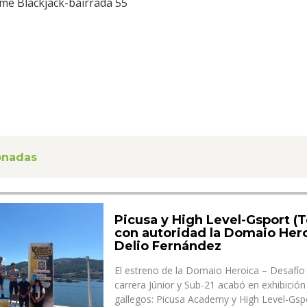
me Blackjack-bairrada 55
ionadas
Picusa y High Level-Gsport (
con autoridad la Domaio Hero
Delio Fernández
El estreno de la Domaio Heroica – Desafí
carrera Júnior y Sub-21 acabó en exhibició
gallegos: Picusa Academy y High Level-Gsp