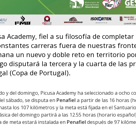
sa Academy, fiel a su filosofía de completar
nstantes carreras fuera de nuestras front
mana un nuevo y doble reto en territorio po
go disputará la tercera y la cuarta de las p
al (Copa de Portugal).
bado y del domingo, Picusa Academy ha seleccionado a ocho c
del sábado, se disputa en
Penafiel
a partir de las 16 horas (h
hasta los 107 kilómetros y la meta está fijada en el Santuari
clásica del domingo partirá a las 12.55 horas (horario españo
ea de meta estará instalada en
Penafiel
después de 97 kilóme