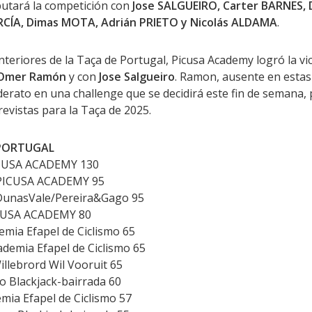
utará la competición con
Jose SALGUEIRO, Carter BARNES, 
RCÍA, Dimas MOTA, Adrián PRIETO y Nicolás ALDAMA
.
anteriores de la Taça de Portugal, Picusa Academy logró la vi
Omer Ramón
y con
Jose Salgueiro
. Ramon, ausente en estas
iderato en una challenge que se decidirá este fin de semana,
previstas para la Taça de 2025.
 PORTUGAL
CUSA ACADEMY 130
 PICUSA ACADEMY 95
unasVale/Pereira&Gago 95
ICUSA ACADEMY 80
emia Efapel de Ciclismo 65
ademia Efapel de Ciclismo 65
llebrord Wil Vooruit 65
 Blackjack-bairrada 60
mia Efapel de Ciclismo 57