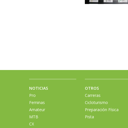
NOTICIAS
OTROS
Pro
Carreras
Feminas
Cicloturismo
Amateur
Preparación Física
MTB
Pista
CX