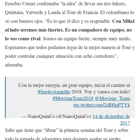
Eusebio Unzué confirmaba “la idea” de llevar sus tres líderes,
Quintana, Valverde y Landa al Tour de Francia. El colombiano lo
Con Mikel
ve con buenos ojos. “Es lo que él dice y es respetable.
al lado seremos más fuertes. Es un compañero de equipo, no
lo veo como rival
. Somos un equipo fuerte, siempre muy unido.
Esperamos que todos podamos legar de la mejor manera al Tour y
poder controlar cualquier situación con ocho corredores”,
afirmaba.
Con la mejor energía, un gran equipo, inicia el camino al
#SueñoAmarillo
2018. Voy y vamos con todo!
#MovistarTeam2018
@Movistar_Team
pic.twitter.com/2sBl0qPTYk
— NairoQuinCo (@NairoQuinCo)
14 de diciembre de
2017
Sabe que tiene que “librar” la primera semana del Tour y sobre
todo la jornada de adoquines para después asaltar su sueño