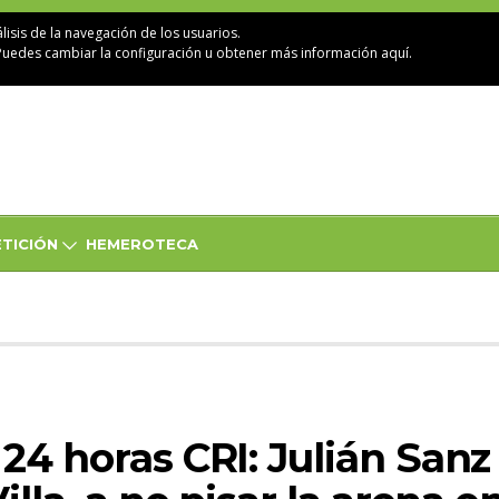
lisis de la navegación de los usuarios.
Puedes cambiar la configuración u obtener
más información aquí
.
TICIÓN
HEMEROTECA
24 horas CRI: Julián Sanz