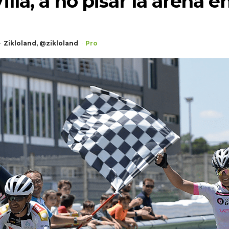
illa, a no pisar la arena e
Zikloland, @zikloland
Pro