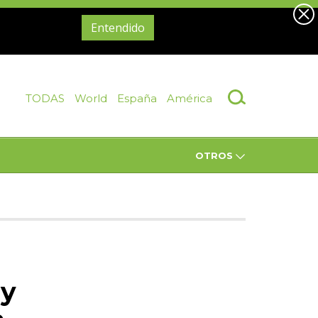
Entendido
TODAS
World
España
América
OTROS
 y