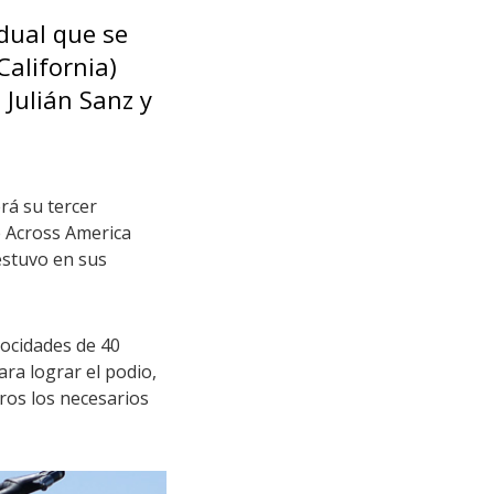
dual que se
California)
 Julián Sanz y
rá su tercer
e Across America
estuvo en sus
locidades de 40
ra lograr el podio,
tros los necesarios