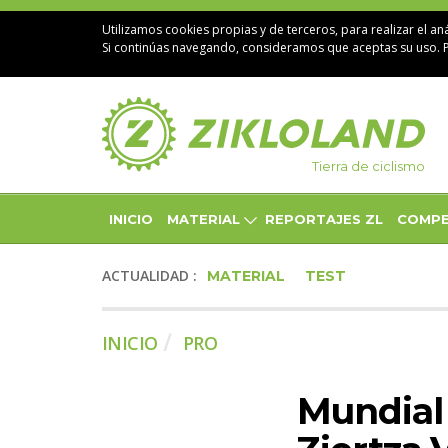
Utilizamos cookies propias y de terceros, para realizar el aná
Si continúas navegando, consideramos que aceptas su uso. 
Tierra de ciclismo
INICIO
MATERIAL
REPORTAJES ZL
COMPE
ACTUALIDAD :
MATERIAL
TEST
INICIO
PRO
Mundial 