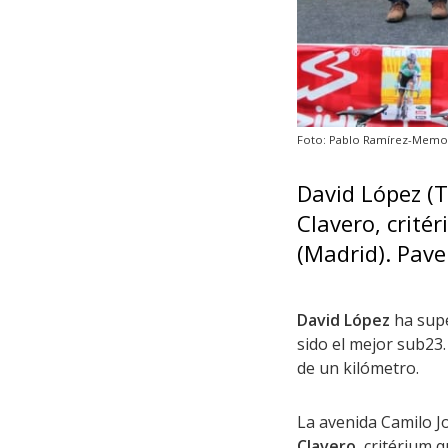
Foto: Pablo Ramírez-Memori
David López (T
Clavero, crité
(Madrid). Pave
David López
ha sup
sido el mejor sub23.
de un kilómetro.
La avenida Camilo J
Clavero
, critérium 