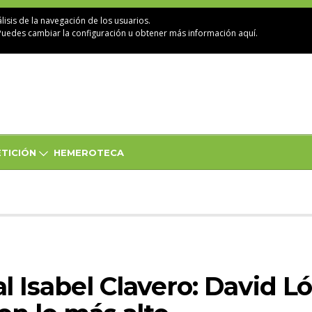
lisis de la navegación de los usuarios.
Puedes cambiar la configuración u obtener
más información aquí
.
TICIÓN
HEMEROTECA
 Isabel Clavero: David L