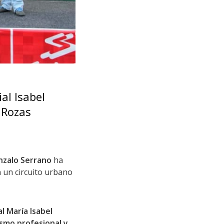
al Isabel
 Rozas
zalo Serrano
ha
 un circuito urbano
l María Isabel
lismo profesional y