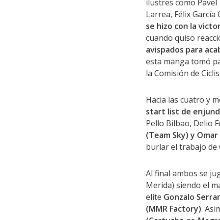
ilustres como Pavel
Larrea, Félix García
se hizo con la victo
cuando quiso reacci
avispados para aca
esta manga tomó par
la Comisión de Cicl
Hacia las cuatro y 
start list de enjund
Pello Bilbao, Delio 
(Team Sky) y Omar F
burlar el trabajo de
Al final ambos se ju
Merida) siendo el má
elite
Gonzalo Serran
(MMR Factory)
. As