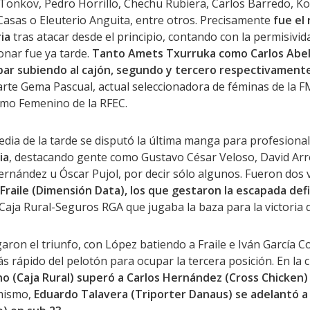
 Tonkov, Pedro Horrillo, Chechu Rubiera, Carlos Barredo, K
 Casas o Eleuterio Anguita, entre otros. Precisamente
fue el
ria
tras atacar desde el principio, contando con la permisivid
onar fue ya tarde.
Tanto Amets Txurruka como Carlos Abel
bar subiendo al cajón, segundo y tercero respectivamente
te Gema Pascual, actual seleccionadora de féminas de la F
ismo Femenino de la RFEC.
media de la tarde se disputó la última manga para profesiona
ia
, destacando gente como Gustavo César Veloso, David Arr
Fernández u Óscar Pujol, por decir sólo algunos. Fueron dos
raile (Dimensión Data), los que gestaron la escapada defi
 Caja Rural-Seguros RGA que jugaba la baza para la victoria
garon el triunfo, con López batiendo a Fraile e Iván García C
s rápido del pelotón para ocupar la tercera posición. En la cl
o (Caja Rural) superó a Carlos Hernández (Cross Chicken) 
imismo,
Eduardo Talavera (Triporter Danaus) se adelantó a