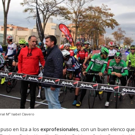
al Mª Isabel Clavero
puso en liza a los
exprofesionales
, con un buen elenco qu