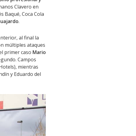
rmanos Clavero en
fés Baqué, Coca Cola
Guajardo
.
erior, al final la
on múltiples ataques
 el primer caso
Mario
 segundo. Campos
Hotels), mientras
dín y Eduardo del