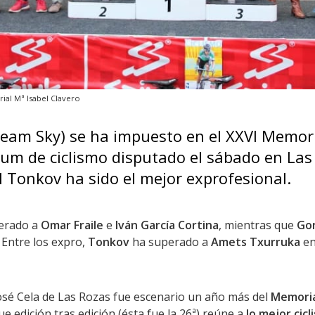
al Mª Isabel Clavero
eam Sky) se ha impuesto en el XXVI Memori
rium de ciclismo disputado el sábado en Las
l Tonkov ha sido el mejor exprofesional.
erado a
Omar Fraile
e
Iván García Cortina
, mientras que
Gon
 Entre los expro,
Tonkov
ha superado a
Amets Txurruka
en
osé Cela de Las Rozas fue escenario un año más del
Memoria
que edición tras edición (ésta fue la 26ª) reúne a
lo mejor cic