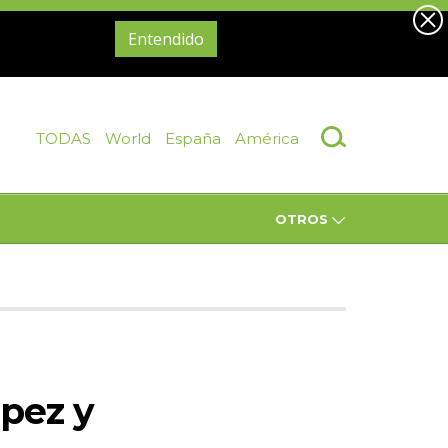
Entendido
TODAS
World
España
América
OTROS
ópez y