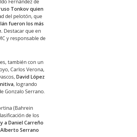
oldo Fernández de
 ruso Tonkov quien
ad del pelotón, que
lán fueron los más
.
Destacar que en
MC y responsable de
les, también con un
oyo, Carlos Verona,
 vascos,
David López
nitiva
, logrando
 de Gonzalo Serrano.
ortina (Bahrein
asificación de los
y a Daniel Carreño
 Alberto Serrano