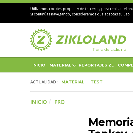
Utilizamos cookies propias y de terceros, para realizar el aná
Si continúas navegando, consideramos que aceptas su uso. 
Tierra de ciclismo
INICIO
MATERIAL
REPORTAJES ZL
COMPE
ACTUALIDAD :
MATERIAL
TEST
INICIO
PRO
Memorial