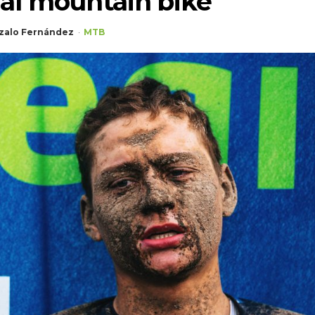
al mountain bike
zalo Fernández
MTB