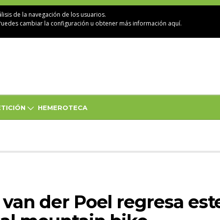
lisis de la navegación de los usuarios.
Puedes cambiar la configuración u obtener
más información aquí
.
TICIÓN
HEMEROTECA
van der Poel regresa este