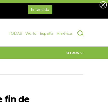
Entendido
TODAS
World
España
América
OTROS
 fin de