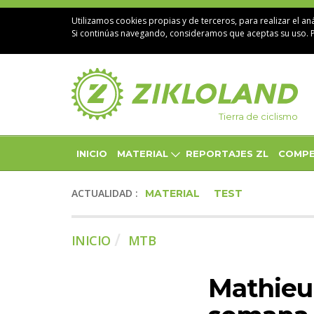
Utilizamos cookies propias y de terceros, para realizar el aná
Si continúas navegando, consideramos que aceptas su uso. 
Tierra de ciclismo
INICIO
MATERIAL
REPORTAJES ZL
COMPE
ACTUALIDAD :
MATERIAL
TEST
INICIO
MTB
Mathieu 