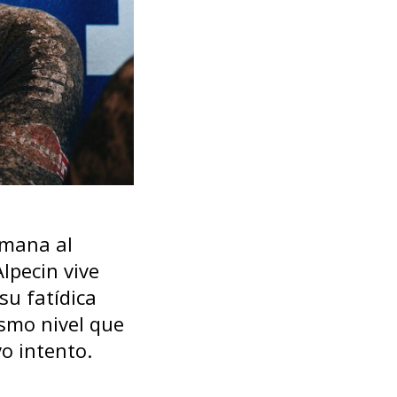
emana al
Alpecin vive
su fatídica
ismo nivel que
o intento.