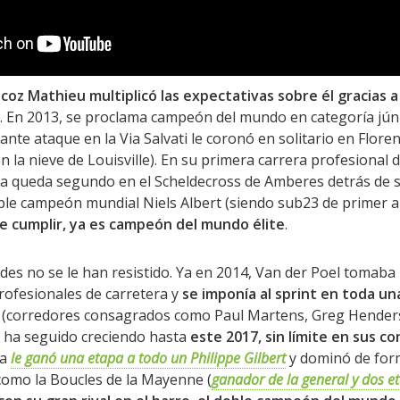
ecoz Mathieu multiplicó las expectativas sobre él gracias 
. En 2013, se proclama campeón del mundo en categoría jún
ante ataque en la Via Salvati le coronó en solitario en Flore
 en la nieve de Louisville). En su primera carrera profesional d
ya queda segundo en el Scheldecross de Amberes detrás de
e campeón mundial Niels Albert (siendo sub23 de primer a
e cumplir, ya es campeón del mundo élite
.
des no se le han resistido. Ya en 2014, Van der Poel tomaba
rofesionales de carretera y
se imponía al sprint en toda una
(corredores consagrados como Paul Martens, Greg Hender
el ha seguido creciendo hasta
este 2017, sin límite en sus c
ca
le ganó una etapa a todo un Philippe Gilbert
y dominó de for
como la Boucles de la Mayenne (
ganador de la general y dos e