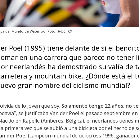
Copa del Mundo de Waterloo. Foto: @UCI_CX
r Poel (1995) tiene delante de sí el bendit
tomar en una carrera que parece no tener lí
or neerlandés ha demostrado su valía de t
 carretera y mountain bike. ¿Dónde está el 
nuevo gran nombre del ciclismo mundial?
 olvida de lo joven que soy.
Solamente tengo 22 años, no t
odavía”, se justificaba Van der Poel el pasado septiembre en
 Nacido en Kapelle (Amberes, Bélgica), el neerlandés tienes 
 la primera vez que se subió a una bicicleta por el hecho de 
an der Poel
(campeón mundial de ciclocross 1996, ganador d