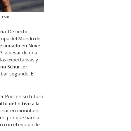
m Tour
aña
. De hecho,
 Copa del Mundo de
esionado en Nove
8º
, a pesar de una
las expectativas y
ino Schurter
.
abar segundo. El
er Poel en su futuro
lto definitivo a la
minar en mountain
ndo por qué haré a
o con el equipo de