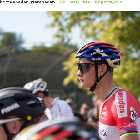
lbert Rabadan, @arabadan
CX
MTB
Pro
Reportajes ZL