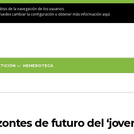
lisis de la navegación de los usuarios.
Puedes cambiar la configuración u obtener
más información aquí
.
TICIÓN
HEMEROTECA
zontes de futuro del ‘jov