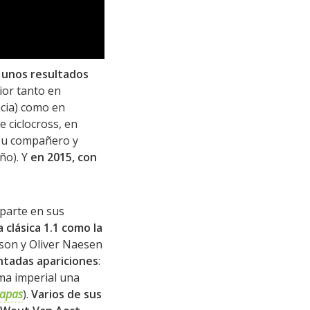
a unos resultados
ior tanto en
ncia) como en
e ciclocross, en
 su compañero y
ño). Y
en 2015, con
 parte en sus
 clásica 1.1 como la
son y Oliver Naesen
ontadas apariciones
:
ma imperial una
tapas
).
Varios de sus