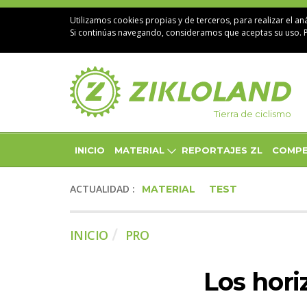
Utilizamos cookies propias y de terceros, para realizar el aná
Si continúas navegando, consideramos que aceptas su uso. 
Tierra de ciclismo
INICIO
MATERIAL
REPORTAJES ZL
COMPE
ACTUALIDAD :
MATERIAL
TEST
INICIO
PRO
Los hori