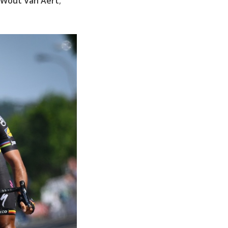
o Wout Van Aert
,