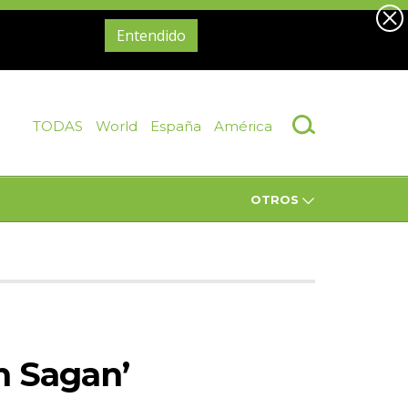
Entendido
TODAS
World
España
América
OTROS
en Sagan’