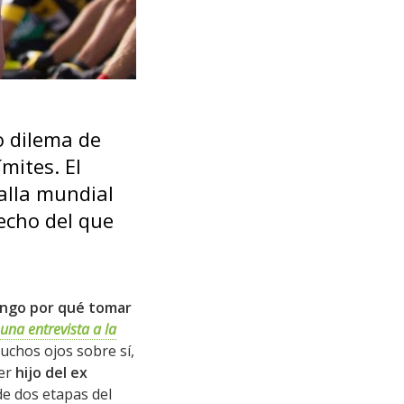
o dilema de
mites. El
alla mundial
techo del que
engo por qué tomar
una entrevista a la
muchos ojos sobre sí,
ser
hijo del ex
e dos etapas del