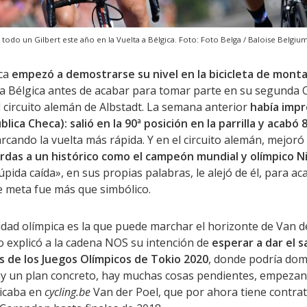
 todo un Gilbert este año en la Vuelta a Bélgica. Foto: Foto Belga / Baloise Belgiu
oca
empezó a demostrarse su nivel en la bicicleta de mont
a Bélgica antes de acabar para tomar parte en su segunda
el circuito alemán de Albstadt. La semana anterior
había impr
ica Checa): salió en la 90ª posición en la parrilla y acabó 
rcando la vuelta más rápida. Y en el circuito alemán, mejoró 
erdas a un histórico como el campeón mundial y olímpico N
ida caída», en sus propias palabras, le alejó de él, para ac
de meta fue más que simbólico.
idad olímpica es la que puede marchar el horizonte de Van d
o explicó a la cadena NOS su intención de
esperar a dar el sa
s de los Juegos Olímpicos de Tokio 2020
, donde podría do
ay un plan concreto, hay muchas cosas pendientes, empeza
licaba en
cycling.be
Van der Poel, que por ahora tiene contrat