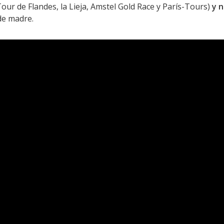
Tour de Flandes, la Lieja, Amstel Gold Race y París-Tours)
y n
de madre.