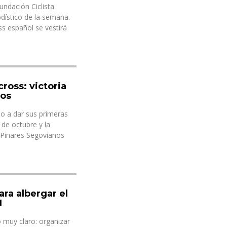
Fundación Ciclista
dístico de la semana.
oss español se vestirá
cross: victoria
nos
do a dar sus primeras
 de octubre y la
s Pinares Segovianos
ra albergar el
1
 muy claro: organizar