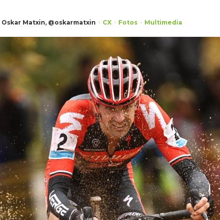
Oskar Matxin, @oskarmatxin
CX
Fotos
Multimedia