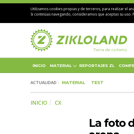
Utilizamos cookies propias y de terceros, para realizar el aná
Si continúas navegando, consideramos que aceptas su uso. 
Tierra de ciclismo
INICIO
MATERIAL
REPORTAJES ZL
COMPE
ACTUALIDAD :
MATERIAL
TEST
INICIO
CX
La foto 