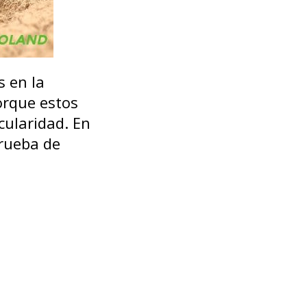
s en la
porque estos
ularidad. En
prueba de