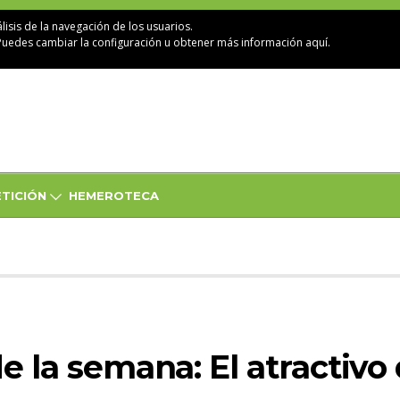
lisis de la navegación de los usuarios.
Puedes cambiar la configuración u obtener
más información aquí
.
TICIÓN
HEMEROTECA
de la semana: El atractivo 