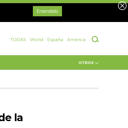
Entendido
TODAS
World
España
América
OTROS
de la