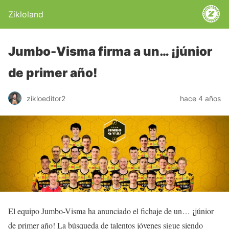
Zikloland
Jumbo-Visma firma a un… ¡júnior
de primer año!
zikloeditor2
hace 4 años
El equipo Jumbo-Visma ha anunciado el fichaje de un… ¡júnior
de primer año! La búsqueda de talentos jóvenes sigue siendo