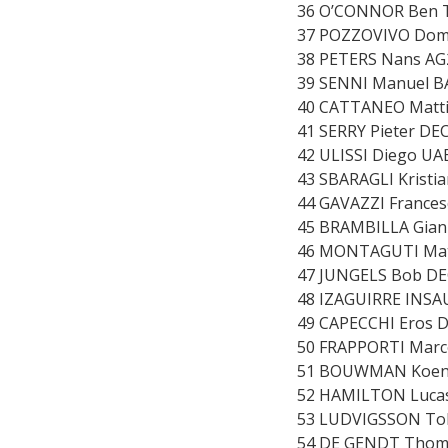
36 O’CONNOR Ben 
37 POZZOVIVO Dome
38 PETERS Nans AG
39 SENNI Manuel BA
40 CATTANEO Matti
41 SERRY Pieter DE
42 ULISSI Diego UA
43 SBARAGLI Kristi
44 GAVAZZI France
45 BRAMBILLA Gianl
46 MONTAGUTI Mat
47 JUNGELS Bob DE
48 IZAGUIRRE INSA
49 CAPECCHI Eros 
50 FRAPPORTI Marc
51 BOUWMAN Koen 
52 HAMILTON Lucas
53 LUDVIGSSON Tob
54 DE GENDT Thom