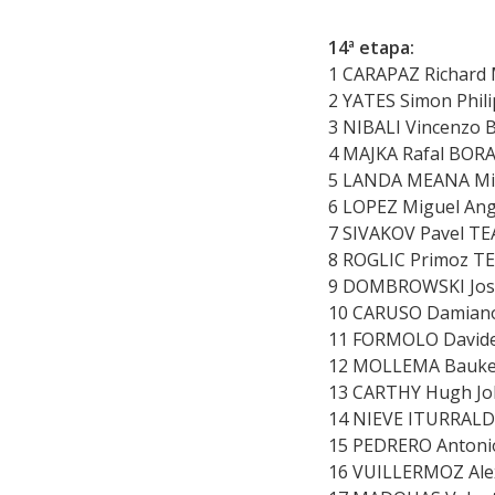
14ª etapa:
1 CARAPAZ Richard
2 YATES Simon Phil
3 NIBALI Vincenzo 
4 MAJKA Rafal BOR
5 LANDA MEANA Mik
6 LOPEZ Miguel An
7 SIVAKOV Pavel TE
8 ROGLIC Primoz T
9 DOMBROWSKI Jose
10 CARUSO Damiano
11 FORMOLO Davide
12 MOLLEMA Bauke 
13 CARTHY Hugh Jo
14 NIEVE ITURRALD
15 PEDRERO Antoni
16 VUILLERMOZ Ale