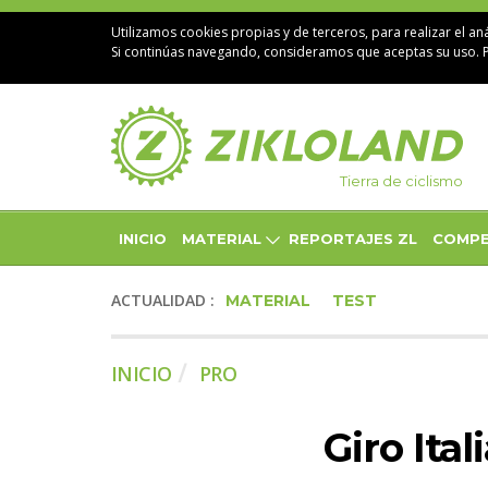
Utilizamos cookies propias y de terceros, para realizar el aná
Si continúas navegando, consideramos que aceptas su uso. 
Tierra de ciclismo
INICIO
MATERIAL
REPORTAJES ZL
COMPE
ACTUALIDAD :
MATERIAL
TEST
INICIO
PRO
Giro Ita