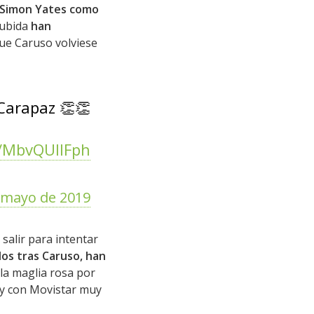
 Simon Yates como
 subida
han
que Caruso volviese
Carapaz 👏👏
m/MbvQUllFph
 mayo de 2019
salir para intentar
ados tras Caruso, han
la maglia rosa por
 y con Movistar muy