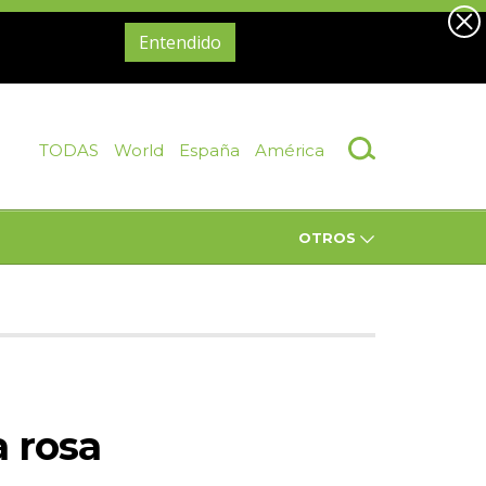
Entendido
TODAS
World
España
América
OTROS
a rosa