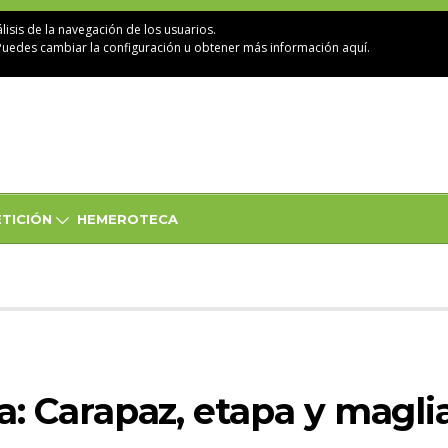
lisis de la navegación de los usuarios.
Puedes cambiar la configuración u obtener
más información aquí
.
TICIÓN
HEMEROTECA
lia: Carapaz, etapa y magli