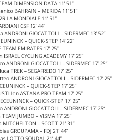
TEAM DIMENSION DATA 11’ 51”
nico BAHRAIN – MERIDA 11’ 51”
2R LA MONDIALE 11’ 51”
RDIANI CSF 12’ 44”
a ANDRONI GIOCATTOLI – SIDERMEC 13’ 52”
CEUNINCK – QUICK-STEP 14’ 22”
E TEAM EMIRATES 17’ 25”
an ISRAEL CYCLING ACADEMY 17’ 25”
sco ANDRONI GIOCATTOLI – SIDERMEC 17’ 25”
uca TREK – SEGAFREDO 17’ 25”
teo ANDRONI GIOCATTOLI – SIDERMEC 17’ 25”
CEUNINCK – QUICK-STEP 17’ 25”
USTI Ion ASTANA PRO TEAM 17’ 25”
DECEUNINCK – QUICK-STEP 17’ 25”
o ANDRONI GIOCATTOLI – SIDERMEC 17’ 25”
TEAM JUMBO – VISMA 17’ 25”
 MITCHELTON – SCOTT 21’ 31”
ias GROUPAMA – FDJ 21’ 44”
as LOTTO SOUDAL 21’ 44”