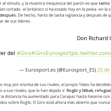
r al minuto, y la muestra inequívoca del parón es que
tanto
ían cortado -el británico sí ha estado hoy en la pelea- en la
 después.
De hecho, harto de tanta vigilancia y después de 
ar de sus líderes.
Don Richard 
der del
#Giro
#GiroEurosport
pic.twitter.co
— Eurosport.es (@Eurosport_ES)
25 de
o muy por encima de sus rivales, el propio Yates ha decidido 
o a sus rivales, que lo han dejado ir.
Roglic y Nibali, refugi
 la distancia ha aumentado para Carapaz hasta hacerse con 
os sobre Roglic. El Giro está ahora más abierto que nunca