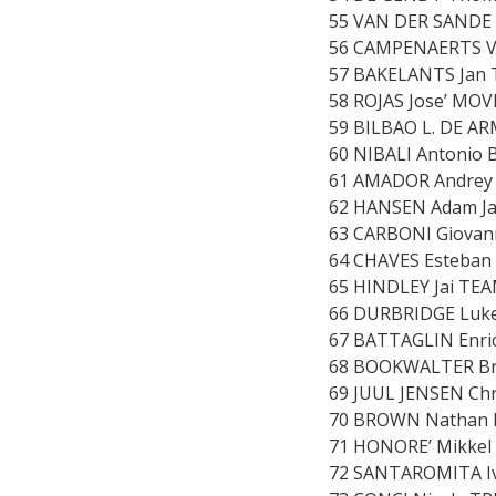
55 VAN DER SANDE 
56 CAMPENAERTS Vi
57 BAKELANTS Jan 
58 ROJAS Jose’ MOV
59 BILBAO L. DE A
60 NIBALI Antonio 
61 AMADOR Andrey 
62 HANSEN Adam Ja
63 CARBONI Giovann
64 CHAVES Esteban
65 HINDLEY Jai TE
66 DURBRIDGE Luke
67 BATTAGLIN Enri
68 BOOKWALTER Br
69 JUUL JENSEN Ch
70 BROWN Nathan E
71 HONORE’ Mikkel 
72 SANTAROMITA Iva