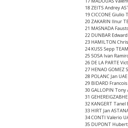
17 MADOUAS Valent
18 ZEITS Andrey A
19 CICCONE Giulio 
20 ZAKARIN Ilnur 
21 MASNADA Fausto
22 DUNBAR Edward 
23 HAMILTON Chris
24 KUSS Sepp TEAM
25 SOSA Ivan Ramir
26 DE LA PARTE Vic
27 HENAO GOMEZ Se
28 POLANC Jan UAE
29 BIDARD Francois
30 GALLOPIN Tony 
31 GEHEREIGZABHE
32 KANGERT Tanel 
33 HIRT Jan ASTANA
34 CONTI Valerio U
35 DUPONT Hubert 