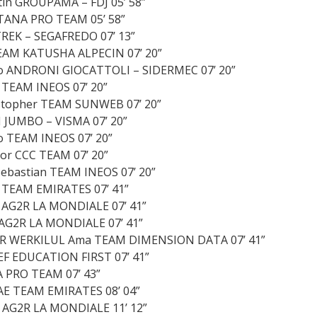
in GROUPAMA – FDJ 05’ 58”
STANA PRO TEAM 05’ 58”
TREK – SEGAFREDO 07’ 13”
TEAM KATUSHA ALPECIN 07’ 20”
 ANDRONI GIOCATTOLI – SIDERMEC 07’ 20”
TEAM INEOS 07’ 20”
topher TEAM SUNWEB 07’ 20”
 JUMBO – VISMA 07’ 20”
o TEAM INEOS 07’ 20”
tor CCC TEAM 07’ 20”
bastian TEAM INEOS 07’ 20”
 TEAM EMIRATES 07’ 41”
 AG2R LA MONDIALE 07’ 41”
AG2R LA MONDIALE 07’ 41”
R WERKILUL Ama TEAM DIMENSION DATA 07’ 41”
EF EDUCATION FIRST 07’ 41”
 PRO TEAM 07’ 43”
AE TEAM EMIRATES 08’ 04”
AG2R LA MONDIALE 11’ 12”