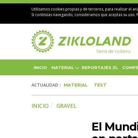
Utilizamos cookies propias y de terceros, para realizar el aná
Si continúas navegando, consideramos que aceptas su uso. 
Tierra de ciclismo
INICIO
MATERIAL
REPORTAJES ZL
COMPE
ACTUALIDAD :
MATERIAL
TEST
INICIO
GRAVEL
El Mundi