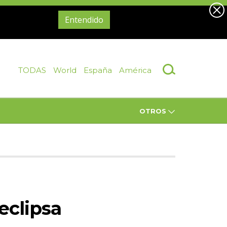
Entendido
TODAS
World
España
América
OTROS
eclipsa