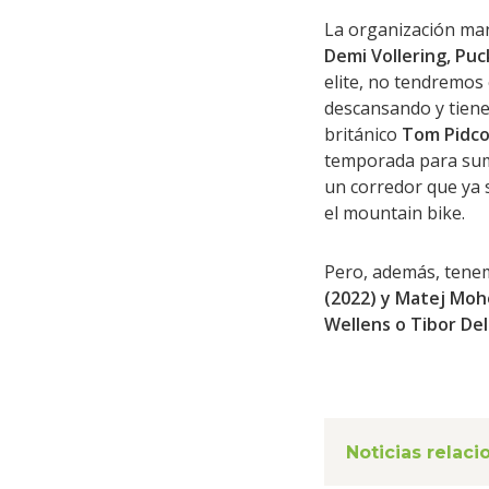
La organización ma
Demi Vollering, Pu
elite, no tendremos
descansando y tienen
británico
Tom Pidc
temporada para suma
un corredor que ya 
el mountain bike.
Pero, además, tenem
(2022) y Matej Moho
Wellens o Tibor De
Noticias relac