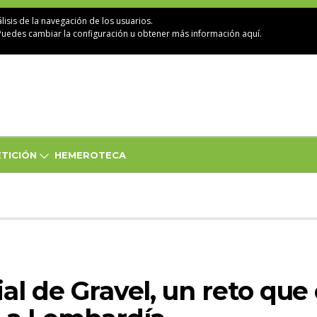
lisis de la navegación de los usuarios.
Puedes cambiar la configuración u obtener
más información aquí
.
TICIÓN
HEMEROTECA
al de Gravel, un reto que 