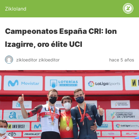
Zikloland
Campeonatos España CRI: Ion
Izagirre, oro élite UCI
zikloeditor zikloeditor
hace 5 años