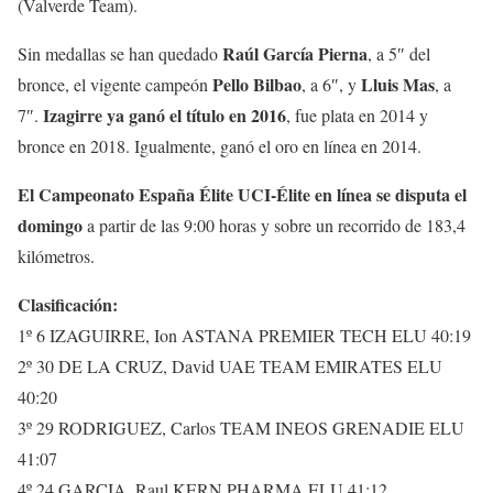
(Valverde Team).
Raúl García Pierna
Sin medallas se han quedado
, a 5″ del
Pello Bilbao
Lluis Mas
bronce, el vigente campeón
, a 6″, y
, a
Izagirre ya ganó el título en 2016
7″.
, fue plata en 2014 y
bronce en 2018. Igualmente, ganó el oro en línea en 2014.
El Campeonato España Élite UCI-Élite en línea se disputa el
domingo
a partir de las 9:00 horas y sobre un recorrido de 183,4
kilómetros.
Clasificación:
1º 6 IZAGUIRRE, Ion ASTANA PREMIER TECH ELU 40:19
2º 30 DE LA CRUZ, David UAE TEAM EMIRATES ELU
40:20
3º 29 RODRIGUEZ, Carlos TEAM INEOS GRENADIE ELU
41:07
4º 24 GARCIA, Raul KERN PHARMA ELU 41:12