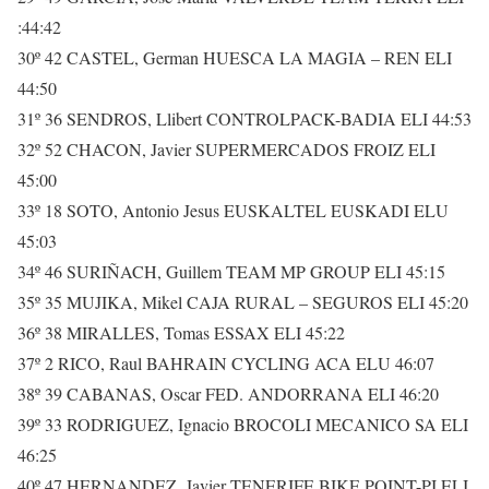
:44:42
30º 42 CASTEL, German HUESCA LA MAGIA – REN ELI
44:50
31º 36 SENDROS, Llibert CONTROLPACK-BADIA ELI 44:53
32º 52 CHACON, Javier SUPERMERCADOS FROIZ ELI
45:00
33º 18 SOTO, Antonio Jesus EUSKALTEL EUSKADI ELU
45:03
34º 46 SURIÑACH, Guillem TEAM MP GROUP ELI 45:15
35º 35 MUJIKA, Mikel CAJA RURAL – SEGUROS ELI 45:20
36º 38 MIRALLES, Tomas ESSAX ELI 45:22
37º 2 RICO, Raul BAHRAIN CYCLING ACA ELU 46:07
38º 39 CABANAS, Oscar FED. ANDORRANA ELI 46:20
39º 33 RODRIGUEZ, Ignacio BROCOLI MECANICO SA ELI
46:25
40º 47 HERNANDEZ, Javier TENERIFE BIKE POINT-PI ELI