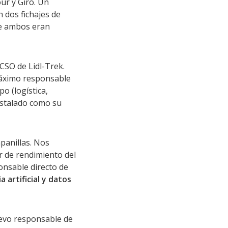
ur y Giro. Un
 dos fichajes de
ue ambos eran
SO de Lidl-Trek.
 máximo responsable
po (logística,
nstalado como su
panillas. Nos
r de rendimiento del
onsable directo de
a artificial y datos
uevo responsable de