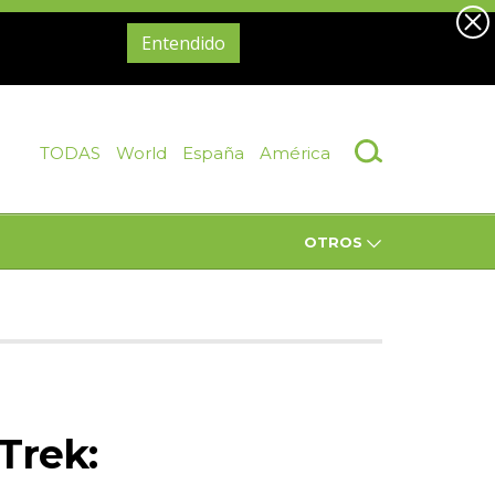
Entendido
TODAS
World
España
América
OTROS
-Trek: