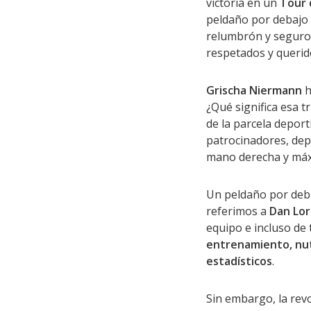
victoria en un
Tour 
peldaño por debajo d
relumbrón y seguro 
respetados y querid
Grischa Niermann
h
¿Qué significa esa tr
de la parcela deport
patrocinadores, dep
mano derecha y máx
Un peldaño por deba
referimos a
Dan Lor
equipo e incluso de
entrenamiento, nut
estadísticos
.
Sin embargo, la rev