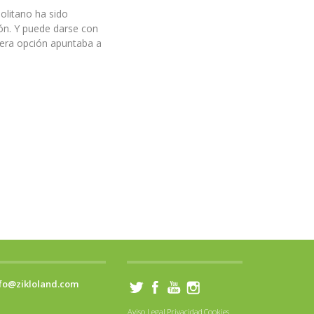
politano ha sido
ón. Y puede darse con
mera opción apuntaba a
fo@zikloland.com
Aviso Legal
Privacidad
Cookies