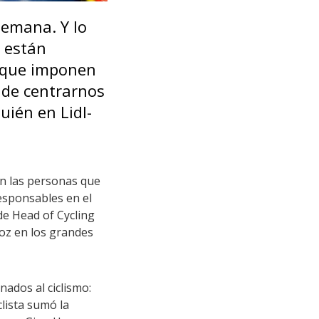
 semana. Y lo
e están
a que imponen
a de centrarnos
uién en Lidl-
on las personas que
esponsables en el
 de Head of Cycling
voz en los grandes
nados al ciclismo:
clista sumó la