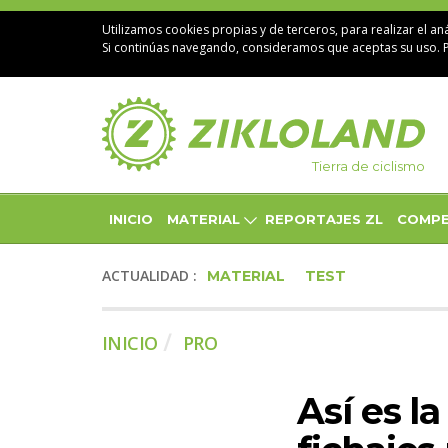
Utilizamos cookies propias y de terceros, para realizar el aná
Si continúas navegando, consideramos que aceptas su uso. 
Tierra de ciclismo
INICIO
MATERIAL
REPORTAJES ZL
COMPE
ACTUALIDAD :
MATERIAL
TEST
INICIO
PRO
Así es l