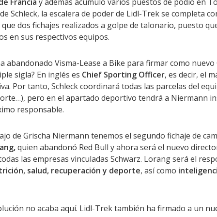
de Francia
y además acumuló varios puestos de podio en To
e Schleck, la escalera de poder de Lidl-Trek se completa con
que dos fichajes realizados a golpe de talonario, puesto q
os en sus respectivos equipos.
a abandonado Visma-Lease a Bike para firmar como nuevo C
iple sigla? En inglés es
Chief Sporting Officer
, es decir, el
iva. Por tanto, Schleck coordinará todas las parcelas del equi
orte…), pero en el apartado deportivo tendrá a Niermann i
imo responsable.
jo de Grischa Niermann tenemos el segundo fichaje de cam
ang,
quien abandonó Red Bull y ahora será el nuevo directo
 todas las empresas vinculadas Schwarz. Lorang será el resp
rición, salud, recuperación y deporte
, así como
inteligenci
olución no acaba aquí. Lidl-Trek también ha firmado a un n