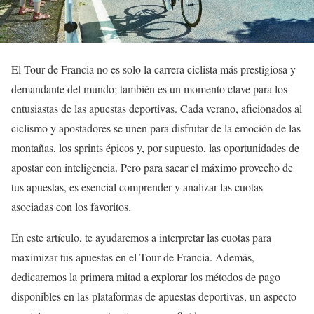
El Tour de Francia no es solo la carrera ciclista más prestigiosa y
demandante del mundo; también es un momento clave para los
entusiastas de las apuestas deportivas. Cada verano, aficionados al
ciclismo y apostadores se unen para disfrutar de la emoción de las
montañas, los sprints épicos y, por supuesto, las oportunidades de
apostar con inteligencia. Pero para sacar el máximo provecho de
tus apuestas, es esencial comprender y analizar las cuotas
asociadas con los favoritos.
En este artículo, te ayudaremos a interpretar las cuotas para
maximizar tus apuestas en el Tour de Francia. Además,
dedicaremos la primera mitad a explorar los métodos de pago
disponibles en las plataformas de apuestas deportivas, un aspecto