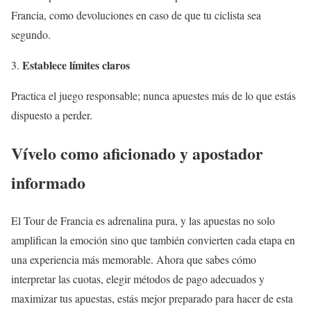
Francia, como devoluciones en caso de que tu ciclista sea
segundo.
Establece límites claros
Practica el juego responsable; nunca apuestes más de lo que estás
dispuesto a perder.
Vívelo como aficionado y apostador
informado
El Tour de Francia es adrenalina pura, y las apuestas no solo
amplifican la emoción sino que también convierten cada etapa en
una experiencia más memorable. Ahora que sabes cómo
interpretar las cuotas, elegir métodos de pago adecuados y
maximizar tus apuestas, estás mejor preparado para hacer de esta