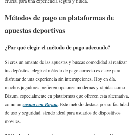
crucial para una experiencia segura y fluida.
Métodos de pago en plataformas de
apuestas deportivas
¿Por qué elegir el método de pago adecuado?
Si eres un amante de las apuestas y buscas comodidad al realizar
tus depósitos, elegir el método de pago correcto es clave para
disfrutar de una experiencia sin interrupciones. Hoy en día,
muchos jugadores prefieren opciones modernas y rápidas como
Bizum, especialmente en plataformas que ofrecen esta alternativa,
como un
casino con Bizum
. Este método destaca por su facilidad
de uso y seguridad, siendo ideal para usuarios de dispositivos
móviles.