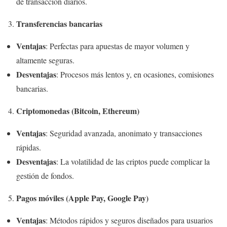
de transacción diarios.
Transferencias bancarias
Ventajas
: Perfectas para apuestas de mayor volumen y
altamente seguras.
Desventajas
: Procesos más lentos y, en ocasiones, comisiones
bancarias.
Criptomonedas (Bitcoin, Ethereum)
Ventajas
: Seguridad avanzada, anonimato y transacciones
rápidas.
Desventajas
: La volatilidad de las criptos puede complicar la
gestión de fondos.
Pagos móviles (Apple Pay, Google Pay)
Ventajas
: Métodos rápidos y seguros diseñados para usuarios