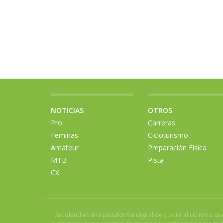
NOTICIAS
OTROS
Pro
Carreras
Feminas
Cicloturismo
Amateur
Preparación Física
MTB
Pista
CX
Zikloland es una plataforma digital de y para el ciclismo q