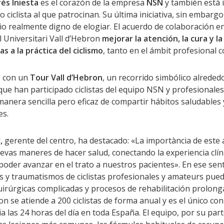
és Iniesta
es el corazón de la empresa
NSN
y también está 
 ciclista al que patrocinan. Su última iniciativa, sin embargo
o realmente digno de elogiar. El acuerdo de colaboración en
l Universitari Vall d’Hebron
mejorar la atención, la cura y la
as a la práctica del ciclismo
, tanto en el ámbit profesional
ó con un
Tour Vall d’Hebron
, un recorrido simbólico alrede
 que han participado ciclistas del equipo NSN y profesionales
manera sencilla pero eficaz de compartir hábitos saludables
es.
,
gerente del centro, ha destacado: «La importància de este
evas maneres de hacer salud, conectando la experiencia clíni
poder avanzar en el trato a nuestros pacientes». En ese sen
as y traumatismos de ciclistas profesionales y amateurs pued
irúrgicas complicadas y procesos de rehabilitación prolonga
on se atiende a 200 ciclistas de forma anual y es el único co
a las 24 horas del día en toda España. El equipo, por su parte