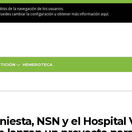
lisis de la navegación de los usuarios.
Puedes cambiar la configuración u obtener
más información aquí
.
TICIÓN
HEMEROTECA
niesta, NSN y el Hospital 