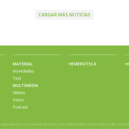
CARGAR MÁS NOTICIAS
MATERIAL
HEMEROTECA
in
Novedades
Test
MULTIMEDIA
Vídeos
Fotos
Podcast
ue apuesta por el contenido propio y de calidad tanto en las noticias de Compe