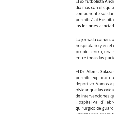
El ex futbolista
Andr
día más con el equipo
componente solidari
permitirá al Hospita
las lesiones asociad
La jornada comenz
hospitalario y en el
propio centro, una 
entre todas las part
El
Dr. Albert Salazar
permite explorar nu
deportivo. Vamos a 
olvidar que las caíd
de intervenciones qu
Hospital Vall d’Hebr
quirúrgico de guardi