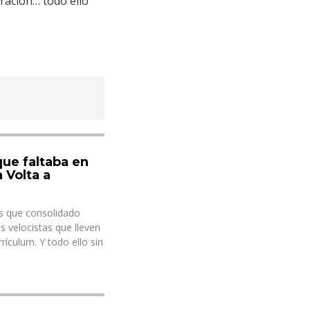
ración… todo ello
que faltaba en
 Volta a
ás que consolidado
s velocistas que lleven
ículum. Y todo ello sin