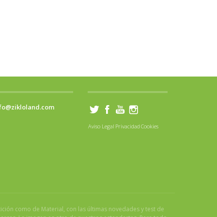
fo@zikloland.com
Aviso Legal
Privacidad
Cookies
tición como de Material, con las últimas novedades y test de