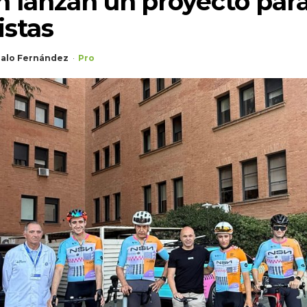
n lanzan un proyecto par
listas
alo Fernández
Pro