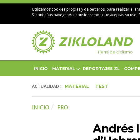
Utilizamos cookies propias y de terceros, para realizar el aná
Si continúas navegando, consideramos que aceptas su uso. 
Tierra de ciclismo
INICIO
MATERIAL
REPORTAJES ZL
COMPE
ACTUALIDAD :
MATERIAL
TEST
INICIO
PRO
Andrés I