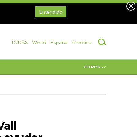
Entendido
TODAS
World
España
América
OTROS
Vall