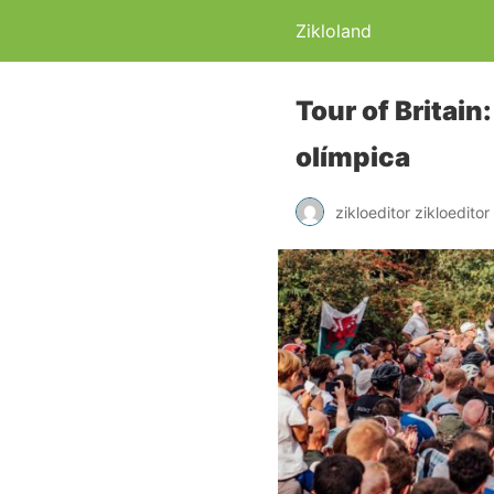
Zikloland
Tour of Britain
olímpica
zikloeditor zikloeditor