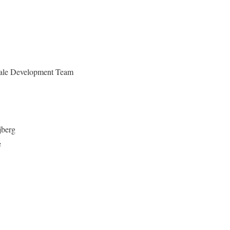
ale Development Team
berg
e