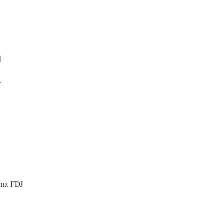
d
L
ama-FDJ