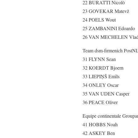
22 BURATTI Nicolò
23 GOVEKAR Matevž
24 POELS Wout
25 ZAMBANINI Edoardo
26 VAN MECHELEN Vla
Team dsm-firmenich PostN
31 FLYNN Sean
32 KOERDT Bjoern
33 LIEPIŅŠ Emīls
34 ONLEY Oscar
35 VAN UDEN Casper
36 PEACE Oliver
Equipe continentale Group
41 HOBBS Noah
42 ASKEY Ben