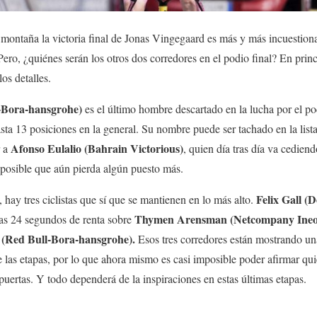
 montaña la victoria final de Jonas Vingegaard es más y más incuestion
Pero, ¿quiénes serán los otros dos corredores en el podio final? En princ
os detalles.
l-Bora-hansgrohe)
es el último hombre descartado en la lucha por el pod
asta 13 posiciones en la general. Su nombre puede ser tachado en la lista
Afonso Eulalio (Bahrain Victorious)
r a
, quien día tras día va cedien
posible que aún pierda algún puesto más.
Felix Gall
, hay tres ciclistas que sí que se mantienen en lo más alto.
Thymen Arensman (Netcompany Ineo
s 24 segundos de renta sobre
y (Red Bull-Bora-hansgrohe).
Esos tres corredores están mostrando u
e las etapas, por lo que ahora mismo es casi imposible poder afirmar qui
puertas. Y todo dependerá de la inspiraciones en estas últimas etapas.