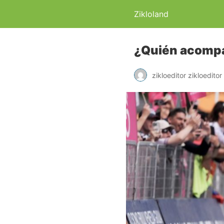
Zikloland
¿Quién acompañ
zikloeditor zikloeditor