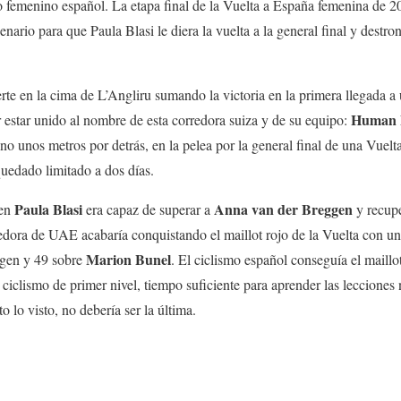
mo femenino español. La etapa final de la Vuelta a España femenina de 2
enario para que Paula Blasi le diera la vuelta a la general final y destro
rte en la cima de L’Angliru sumando la victoria en la primera llegada a
Human 
or estar unido al nombre de esta corredora suiza y de su equipo:
o unos metros por detrás, en la pelea por la general final de una Vuelta
quedado limitado a dos días.
Paula Blasi
Anna van der Breggen
ven
era capaz de superar a
y recupe
redora de UAE acabaría conquistando el maillot rojo de la Vuelta con u
Marion Bunel
ggen y 49 sobre
. El ciclismo español conseguía el maill
 ciclismo de primer nivel, tiempo suficiente para aprender las lecciones 
o lo visto, no debería ser la última.