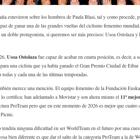
aña estuvieron sobre los hombros de Paula Blasi, tal y como procede, p
paz de ganar una de las grandes vueltas del ciclismo femenino mundial.
 un doble protagonista, si queremos ser más precisos: Usoa Ostolaza 
Usoa Ostolaza
026,
fue capaz de acabar en cuarta posición, es decir, a so
para una ciclista que ya había ganado el Gran Premio Ciudad de Eibar 
n todas y cada una de las últimas temporadas.
mbién merece una mención. El equipo femenino de la Fundación Euskad
11º mejo
 lo certifica: han adelantado a Movistar y son ahora mismo el
uctura ProTeam pero que en este momento de 2026 es mejor que cuatro 
 Picnic.
o tendría ninguna dificultad en ser WorldTeam en el futuro por una cue
cosa bien diferente es que dar el salto de la categoría ProTeam a la de 