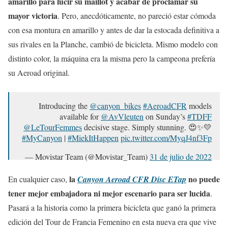
amarillo para lucir su maillot y acabar de proclamar su
mayor victoria
. Pero, anecdóticamente, no pareció estar cómoda
con esa montura en amarillo y antes de dar la estocada definitiva a
sus rivales en la Planche, cambió de bicicleta. Mismo modelo con
distinto color, la máquina era la misma pero la campeona prefería
su Aeroad original.
Introducing the
@canyon_bikes
#AeroadCFR
models
available for
@AvVleuten
on Sunday’s
#TDFF
@LeTourFemmes
decisive stage. Simply stunning. 😍✨💛
#MyCanyon
|
#MiekItHappen
pic.twitter.com/MyqJ4nf3Fp
— Movistar Team (@Movistar_Team)
31 de julio de 2022
la
no puede
En cualquier caso,
Canyon Aeroad CFR Disc ETap
tener mejor embajadora ni mejor escenario para ser lucida
.
Pasará a la historia como la primera bicicleta que ganó la primera
edición del Tour de Francia Femenino en esta nueva era que vive