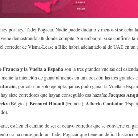
 hoy por hoy, Tadej Pogacar. Nadie puede dudarlo y menos si se echa la v
 viene demostrando allí donde compite. Sin embargo, si se confirma la 
6, el corredor de Visma-Lease a Bike habrá adelantado al de UAE en un 
de Francia y la Vuelta a España
son la tres grandes vueltas del calenda
 mente la intención de ganar al menos en una ocasión las tres grandes c
ndurain
, por citar un solo ejemplo, jamás pudo ganar la Vuelta a España.
Jacques Anque
o hay siete corredores que hayan conseguido esa hazaña:
rckx
Bernard Hinault
Alberto Contador
(Bélgica),
(Francia),
(Españ
do).
parte, está en el camino de ser el octavo corredor que se convierte en g
nto no ha conseguido un Tadej Pogacar que tiene un déficit histórico 