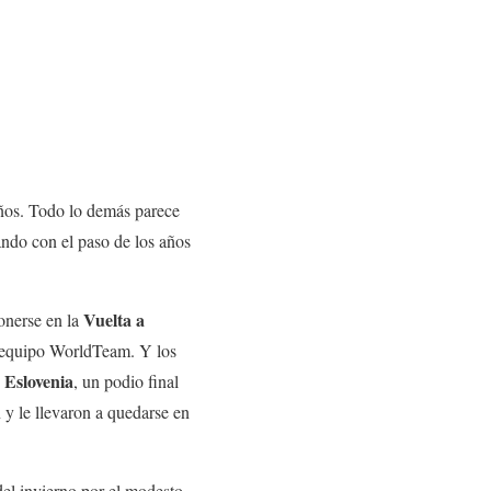
ños. Todo lo demás parece
ando con el paso de los años
Vuelta a
onerse en la
un equipo WorldTeam. Y los
 Eslovenia
, un podio final
y le llevaron a quedarse en
del invierno por el modesto