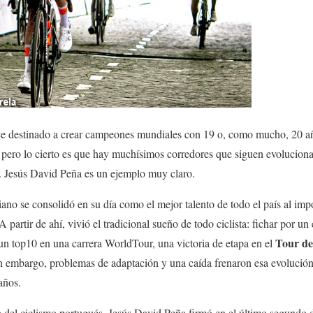
ece destinado a crear campeones mundiales con 19 o, como mucho, 20 a
, pero lo cierto es que hay muchísimos corredores que siguen evolucion
te. Jesús David Peña es un ejemplo muy claro.
ano se consolidó en su día como el mejor talento de todo el país al imp
 partir de ahí, vivió el tradicional sueño de todo ciclista: fichar por 
Tour de
un top10 en una carrera WorldTour, una victoria de etapa en el
 embargo, problemas de adaptación y una caída frenaron esa evolución 
años.
 del ciclismo portugués. Jesús David Peña firmó en el último segundo 