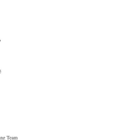
o
é
ing Team