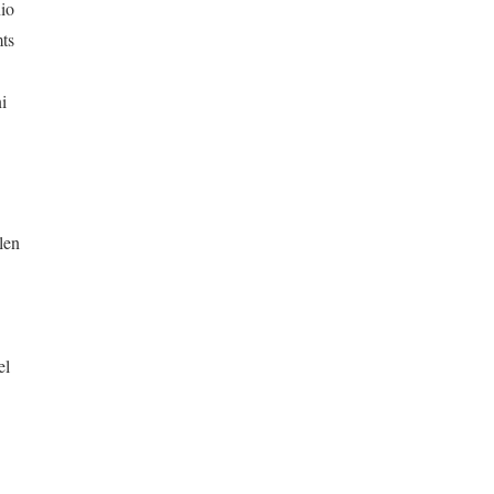
io
ts
i
en
el