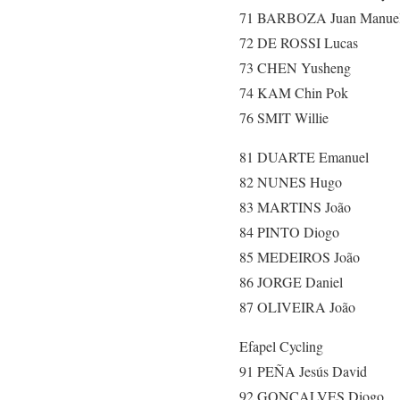
71 BARBOZA Juan Manue
72 DE ROSSI Lucas
73 CHEN Yusheng
74 KAM Chin Pok
76 SMIT Willie
81 DUARTE Emanuel
82 NUNES Hugo
83 MARTINS João
84 PINTO Diogo
85 MEDEIROS João
86 JORGE Daniel
87 OLIVEIRA João
Efapel Cycling
91 PEÑA Jesús David
92 GONÇALVES Diogo