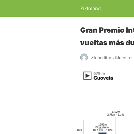
Zikloland
Gran Premio Int
vueltas más du
zikloeditor zikloeditor