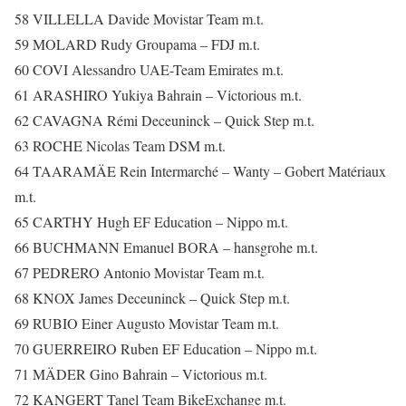
58 VILLELLA Davide Movistar Team m.t.
59 MOLARD Rudy Groupama – FDJ m.t.
60 COVI Alessandro UAE-Team Emirates m.t.
61 ARASHIRO Yukiya Bahrain – Victorious m.t.
62 CAVAGNA Rémi Deceuninck – Quick Step m.t.
63 ROCHE Nicolas Team DSM m.t.
64 TAARAMÄE Rein Intermarché – Wanty – Gobert Matériaux
m.t.
65 CARTHY Hugh EF Education – Nippo m.t.
66 BUCHMANN Emanuel BORA – hansgrohe m.t.
67 PEDRERO Antonio Movistar Team m.t.
68 KNOX James Deceuninck – Quick Step m.t.
69 RUBIO Einer Augusto Movistar Team m.t.
70 GUERREIRO Ruben EF Education – Nippo m.t.
71 MÄDER Gino Bahrain – Victorious m.t.
72 KANGERT Tanel Team BikeExchange m.t.