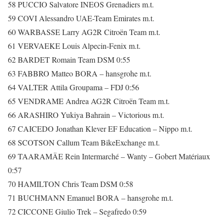
58 PUCCIO Salvatore INEOS Grenadiers m.t.
59 COVI Alessandro UAE-Team Emirates m.t.
60 WARBASSE Larry AG2R Citroën Team m.t.
61 VERVAEKE Louis Alpecin-Fenix m.t.
62 BARDET Romain Team DSM 0:55
63 FABBRO Matteo BORA – hansgrohe m.t.
64 VALTER Attila Groupama – FDJ 0:56
65 VENDRAME Andrea AG2R Citroën Team m.t.
66 ARASHIRO Yukiya Bahrain – Victorious m.t.
67 CAICEDO Jonathan Klever EF Education – Nippo m.t.
68 SCOTSON Callum Team BikeExchange m.t.
69 TAARAMÄE Rein Intermarché – Wanty – Gobert Matériaux
0:57
70 HAMILTON Chris Team DSM 0:58
71 BUCHMANN Emanuel BORA – hansgrohe m.t.
72 CICCONE Giulio Trek – Segafredo 0:59