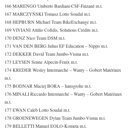
166 MARENGO Umberto Bardiani-CSF-Faizanè m.t.
167 MARCZYŃSKI Tomasz Lotto Soudal m.t.
168 HEPBURN Michael Team BikeExchange m.t.
169 VIVIANI Attilio Cofidis, Solutions Crédits m.t.
170 DENZ Nico Team DSM m.t.
171 VAN DEN BERG Julius EF Education – Nippo m.t.
172 DEKKER David Team Jumbo-Visma m.t.
173 LEYSEN Senne Alpecin-Fenix m.t.
174 KREDER Wesley Intermarché – Wanty – Gobert Matériaux
m.t.
175 BODNAR Maciej BORA – hansgrohe m.t.
176 MINALI Riccardo Intermarché – Wanty – Gobert Matériaux
m.t.
177 EWAN Caleb Lotto Soudal m.t.
178 GROENEWEGEN Dylan Team Jumbo-Visma m.t.
179 BELLETTI Manuel EOLO-Kometa m.t.