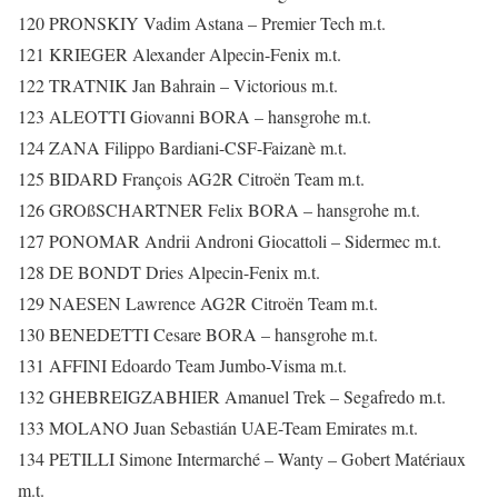
120 PRONSKIY Vadim Astana – Premier Tech m.t.
121 KRIEGER Alexander Alpecin-Fenix m.t.
122 TRATNIK Jan Bahrain – Victorious m.t.
123 ALEOTTI Giovanni BORA – hansgrohe m.t.
124 ZANA Filippo Bardiani-CSF-Faizanè m.t.
125 BIDARD François AG2R Citroën Team m.t.
126 GROßSCHARTNER Felix BORA – hansgrohe m.t.
127 PONOMAR Andrii Androni Giocattoli – Sidermec m.t.
128 DE BONDT Dries Alpecin-Fenix m.t.
129 NAESEN Lawrence AG2R Citroën Team m.t.
130 BENEDETTI Cesare BORA – hansgrohe m.t.
131 AFFINI Edoardo Team Jumbo-Visma m.t.
132 GHEBREIGZABHIER Amanuel Trek – Segafredo m.t.
133 MOLANO Juan Sebastián UAE-Team Emirates m.t.
134 PETILLI Simone Intermarché – Wanty – Gobert Matériaux
m.t.