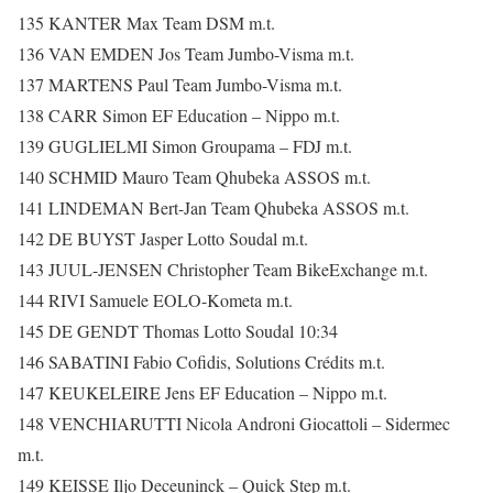
135 KANTER Max Team DSM m.t.
136 VAN EMDEN Jos Team Jumbo-Visma m.t.
137 MARTENS Paul Team Jumbo-Visma m.t.
138 CARR Simon EF Education – Nippo m.t.
139 GUGLIELMI Simon Groupama – FDJ m.t.
140 SCHMID Mauro Team Qhubeka ASSOS m.t.
141 LINDEMAN Bert-Jan Team Qhubeka ASSOS m.t.
142 DE BUYST Jasper Lotto Soudal m.t.
143 JUUL-JENSEN Christopher Team BikeExchange m.t.
144 RIVI Samuele EOLO-Kometa m.t.
145 DE GENDT Thomas Lotto Soudal 10:34
146 SABATINI Fabio Cofidis, Solutions Crédits m.t.
147 KEUKELEIRE Jens EF Education – Nippo m.t.
148 VENCHIARUTTI Nicola Androni Giocattoli – Sidermec
m.t.
149 KEISSE Iljo Deceuninck – Quick Step m.t.