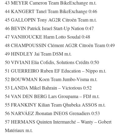
43 MEYER Cameron Team BikeExchange m.t.
44 KANGERT Tanel Team BikeExchange 0:46
45 GALLOPIN Tony AG2R Citroën Team m.t.
46 BEVIN Patrick Israel Start-Up Nation 0:47
47 VANHOUCKE Harm Lotto Soudal 0:48
48 CHAMPOUSSIN Clément AG2R Citroën Team 0:49
49 HINDLEY Jai Team DSM m.t.
50 VIVIANI Elia Cofidis, Solutions Crédits 0:50
51 GUERREIRO Ruben EF Education – Nippo m.t.
52 BOUWMAN Koen Team Jumbo-Visma m.t.
53 LANDA Mikel Bahrain – Victorious 0:52
54 VAN DEN BERG Lars Groupama – FDJ m.t.
55 FRANKINY Kilian Team Qhubeka ASSOS m.t.
56 NARVÁEZ Jhonatan INEOS Grenadiers 0:53
57 HERMANS Quinten Intermarché – Wanty – Gobert
Matériaux m.t.