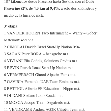
el Colle
187 kilómetros desde Piacenza hasta Sestola; con
Passerino (2ª), de 4,3 km al 9,4%
, a solo dos kilómetros y
medio de la línea de meta.
3ª etapa:
1 VAN DER HOORN Taco Intermarché – Wanty – Gobert
Matériaux 4:21:29
2 CIMOLAI Davide Israel Start-Up Nation 0:04
3 SAGAN Peter BORA – hansgrohe m.t.
4 VIVIANI Elia Cofidis, Solutions Crédits m.t.
5 BEVIN Patrick Israel Start-Up Nation m.t.
6 VERMEERSCH Gianni Alpecin-Fenix m.t.
7 GAVIRIA Fernando UAE-Team Emirates m.t.
8 BETTIOL Alberto EF Education – Nippo m.t.
9 OLDANI Stefano Lotto Soudal m.t.
10 MOSCA Jacopo Trek – Segafredo m.t.
11 VENDRAME Andrea AG2R Citroën Team m.t.