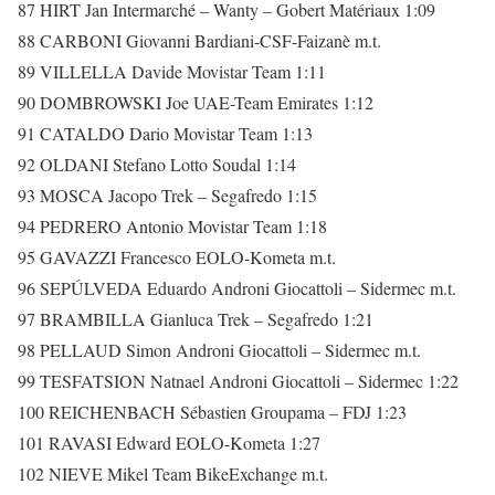
87 HIRT Jan Intermarché – Wanty – Gobert Matériaux 1:09
88 CARBONI Giovanni Bardiani-CSF-Faizanè m.t.
89 VILLELLA Davide Movistar Team 1:11
90 DOMBROWSKI Joe UAE-Team Emirates 1:12
91 CATALDO Dario Movistar Team 1:13
92 OLDANI Stefano Lotto Soudal 1:14
93 MOSCA Jacopo Trek – Segafredo 1:15
94 PEDRERO Antonio Movistar Team 1:18
95 GAVAZZI Francesco EOLO-Kometa m.t.
96 SEPÚLVEDA Eduardo Androni Giocattoli – Sidermec m.t.
97 BRAMBILLA Gianluca Trek – Segafredo 1:21
98 PELLAUD Simon Androni Giocattoli – Sidermec m.t.
99 TESFATSION Natnael Androni Giocattoli – Sidermec 1:22
100 REICHENBACH Sébastien Groupama – FDJ 1:23
101 RAVASI Edward EOLO-Kometa 1:27
102 NIEVE Mikel Team BikeExchange m.t.