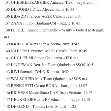
134 GHEBREIGZABHIER Amanuel Trek – Segafredo m.t.
135 DE BONDT Dries Alpecin-Fenix 10:44
136 BIDARD François AG2R Citroën Team m.t.
137 ZANA Filippo Bardiani-CSF-Faizanè 10:45
138 PETILLI Simone Intermarché – Wanty – Gobert Matériaux
m.t.
139 KRIEGER Alexander Alpecin-Fenix 10:47
140 NAESEN Lawrence AG2R Citroën Team 10:49
141 GUGLIELMI Simon Groupama – FDJ m.t.
142 LINDEMAN Bert-Jan Team Qhubeka ASSOS 10:51
143 RIVI Samuele EOLO-Kometa 10:52
144 WALSCHEID Max Team Qhubeka ASSOS m.t.
145 BENEDETTI Cesare BORA – hansgrohe 11:07
146 RICHEZE Maximiliano UAE-Team Emirates 11:17
147 KEUKELEIRE Jens EF Education – Nippo 11:18
148 DE GENDT Thomas Lotto Soudal 11:25