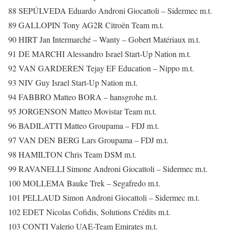
88 SEPÚLVEDA Eduardo Androni Giocattoli – Sidermec m.t.
89 GALLOPIN Tony AG2R Citroën Team m.t.
90 HIRT Jan Intermarché – Wanty – Gobert Matériaux m.t.
91 DE MARCHI Alessandro Israel Start-Up Nation m.t.
92 VAN GARDEREN Tejay EF Education – Nippo m.t.
93 NIV Guy Israel Start-Up Nation m.t.
94 FABBRO Matteo BORA – hansgrohe m.t.
95 JORGENSON Matteo Movistar Team m.t.
96 BADILATTI Matteo Groupama – FDJ m.t.
97 VAN DEN BERG Lars Groupama – FDJ m.t.
98 HAMILTON Chris Team DSM m.t.
99 RAVANELLI Simone Androni Giocattoli – Sidermec m.t.
100 MOLLEMA Bauke Trek – Segafredo m.t.
101 PELLAUD Simon Androni Giocattoli – Sidermec m.t.
102 EDET Nicolas Cofidis, Solutions Crédits m.t.
103 CONTI Valerio UAE-Team Emirates m.t.