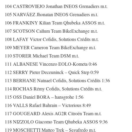
104 CASTROVIEJO Jonathan INEOS Grenadiers m.t.
105 NARVÁEZ Jhonatan INEOS Grenadiers m.t.
106 FRANKINY Kilian Team Qhubeka ASSOS m.t.
107 SCOTSON Callum Team BikeExchange m.t.
108 LAFAY Victor Cofidis, Solutions Crédits m.t.
109 MEYER Cameron Team BikeExchange m.t.
110 STORER Michael Team DSM m.t.
111 ALBANESE Vincenzo EOLO-Kometa 0:46
112 SERRY Pieter Deceuninck – Quick Step 0:59
113 BERHANE Natnael Cofidis, Solutions Crédits 1:36
114 ROCHAS Rémy Cofidis, Solutions Crédits m.t.
115 OSS Daniel BORA – hansgrohe 1:56
116 VALLS Rafael Bahrain – Victorious 8:49
117 GOUGEARD Alexis AG2R Citroën Team m.t.
118 NIZZOLO Giacomo Team Qhubeka ASSOS 9:36
119 MOSCHETTI Matteo Trek – Segafredo m.t.