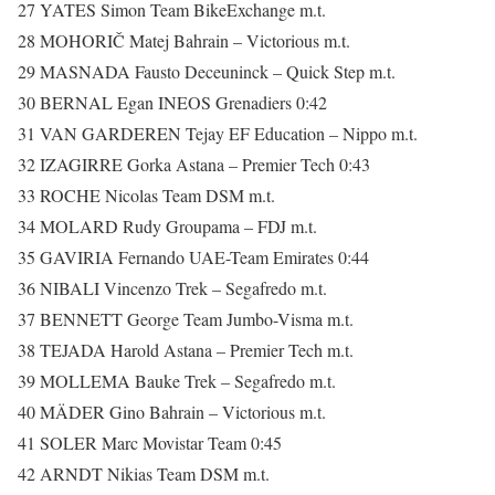
27 YATES Simon Team BikeExchange m.t.
28 MOHORIČ Matej Bahrain – Victorious m.t.
29 MASNADA Fausto Deceuninck – Quick Step m.t.
30 BERNAL Egan INEOS Grenadiers 0:42
31 VAN GARDEREN Tejay EF Education – Nippo m.t.
32 IZAGIRRE Gorka Astana – Premier Tech 0:43
33 ROCHE Nicolas Team DSM m.t.
34 MOLARD Rudy Groupama – FDJ m.t.
35 GAVIRIA Fernando UAE-Team Emirates 0:44
36 NIBALI Vincenzo Trek – Segafredo m.t.
37 BENNETT George Team Jumbo-Visma m.t.
38 TEJADA Harold Astana – Premier Tech m.t.
39 MOLLEMA Bauke Trek – Segafredo m.t.
40 MÄDER Gino Bahrain – Victorious m.t.
41 SOLER Marc Movistar Team 0:45
42 ARNDT Nikias Team DSM m.t.