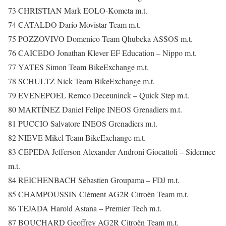
73 CHRISTIAN Mark EOLO-Kometa m.t.
74 CATALDO Dario Movistar Team m.t.
75 POZZOVIVO Domenico Team Qhubeka ASSOS m.t.
76 CAICEDO Jonathan Klever EF Education – Nippo m.t.
77 YATES Simon Team BikeExchange m.t.
78 SCHULTZ Nick Team BikeExchange m.t.
79 EVENEPOEL Remco Deceuninck – Quick Step m.t.
80 MARTÍNEZ Daniel Felipe INEOS Grenadiers m.t.
81 PUCCIO Salvatore INEOS Grenadiers m.t.
82 NIEVE Mikel Team BikeExchange m.t.
83 CEPEDA Jefferson Alexander Androni Giocattoli – Sidermec
m.t.
84 REICHENBACH Sébastien Groupama – FDJ m.t.
85 CHAMPOUSSIN Clément AG2R Citroën Team m.t.
86 TEJADA Harold Astana – Premier Tech m.t.
87 BOUCHARD Geoffrey AG2R Citroën Team m.t.