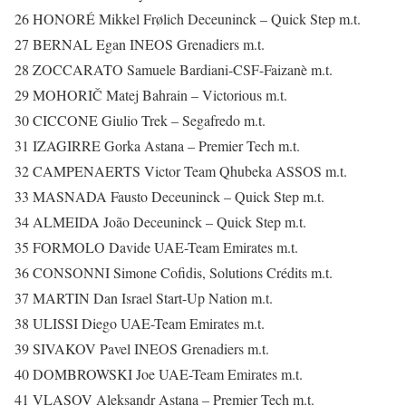
26 HONORÉ Mikkel Frølich Deceuninck – Quick Step m.t.
27 BERNAL Egan INEOS Grenadiers m.t.
28 ZOCCARATO Samuele Bardiani-CSF-Faizanè m.t.
29 MOHORIČ Matej Bahrain – Victorious m.t.
30 CICCONE Giulio Trek – Segafredo m.t.
31 IZAGIRRE Gorka Astana – Premier Tech m.t.
32 CAMPENAERTS Victor Team Qhubeka ASSOS m.t.
33 MASNADA Fausto Deceuninck – Quick Step m.t.
34 ALMEIDA João Deceuninck – Quick Step m.t.
35 FORMOLO Davide UAE-Team Emirates m.t.
36 CONSONNI Simone Cofidis, Solutions Crédits m.t.
37 MARTIN Dan Israel Start-Up Nation m.t.
38 ULISSI Diego UAE-Team Emirates m.t.
39 SIVAKOV Pavel INEOS Grenadiers m.t.
40 DOMBROWSKI Joe UAE-Team Emirates m.t.
41 VLASOV Aleksandr Astana – Premier Tech m.t.