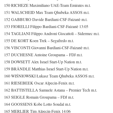
150 RICHEZE Maximiliano UAE-Team Emirates m.t.
151 WALSCHEID Max Team Qhubeka ASSOS m.t.
152 GABBURO Davide Bardiani-CSF-Faizanè m.t.
153 FIORELLI Filippo Bardiani-CSF-Faizanè 13:05
154 TAGLIANI Filippo Androni Giocattoli – Sidermec m.t.
155 DE KORT Koen Trek – Segafredo m.t.
156 VISCONTI Giovanni Bardiani-CSF-Faizanè m.t.
157 DUCHESNE Antoine Groupama – FDJ m.t.
158 DOWSETT Alex Israel Start-Up Nation m.t.
159 BRÄNDLE Matthias Israel Start-Up Nation m.t.
160 WIŚNIOWSKI Łukasz Team Qhubeka ASSOS m.t.
161 RIESEBEEK Oscar Alpecin-Fenix m.t.
162 BATTISTELLA Samuele Astana – Premier Tech m.t.
163 SEIGLE Romain Groupama – FDJ m.t.
164 GOOSSENS Kobe Lotto Soudal m.t.
165 MERLIER Tim Alpecin-Fenix 14:06