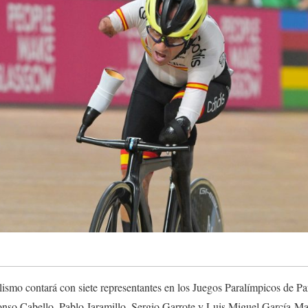
lismo contará con siete representantes en los Juegos Paralímpicos de P
so Cabello, Pablo Jaramillo, Sergio Garrote y Luis Miguel García-Ma