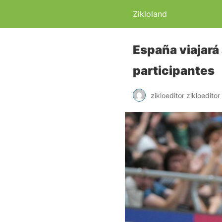
Zikloland
España viajará 
participantes
zikloeditor zikloeditor